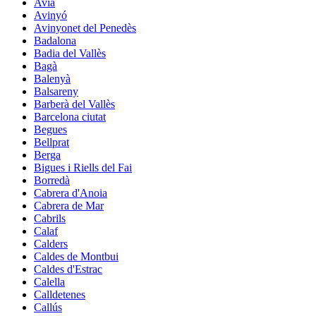
Avià
Avinyó
Avinyonet del Penedès
Badalona
Badia del Vallès
Bagà
Balenyà
Balsareny
Barberà del Vallès
Barcelona ciutat
Begues
Bellprat
Berga
Bigues i Riells del Fai
Borredà
Cabrera d'Anoia
Cabrera de Mar
Cabrils
Calaf
Calders
Caldes de Montbui
Caldes d'Estrac
Calella
Calldetenes
Callús