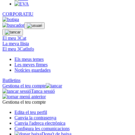
CORPORATIU
El meu 3Cat
La meva llista
El meu 3CatInfo
Els meus temes
Les meves firmes
Notícies guardades
Butlletins
Gestiona el teu compte
Tanca sessió
Gestiona el teu compte
Edita el teu perfil
Canvia la contrasenya
Canvia l'adreça electrònica
Configura les comunicacions
Dona't de baixa