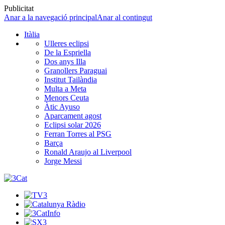
Publicitat
Anar a la navegació principal
Anar al contingut
Itàlia
Ulleres eclipsi
De la Espriella
Dos anys Illa
Granollers Paraguai
Institut Tailàndia
Multa a Meta
Menors Ceuta
Àtic Ayuso
Aparcament agost
Eclipsi solar 2026
Ferran Torres al PSG
Barça
Ronald Araujo al Liverpool
Jorge Messi