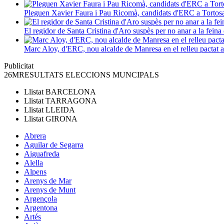
Pleguen Xavier Faura i Pau Ricomà, candidats d'ERC a Tortos
El regidor de Santa Cristina d'Aro suspès per no anar a la feina 
Marc Aloy, d'ERC, nou alcalde de Manresa en el relleu pactat
Publicitat
26M
RESULTATS ELECCIONS MUNCIPALS
Llistat
BARCELONA
Llistat
TARRAGONA
Llistat
LLEIDA
Llistat
GIRONA
Abrera
Aguilar de Segarra
Aiguafreda
Alella
Alpens
Arenys de Mar
Arenys de Munt
Argençola
Argentona
Artés