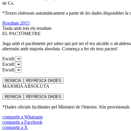
de Cs.
*Textos elaborats automàticament a partir de les dades disponibles la ni
Resultats 2015
Taula amb tots els resultats
EL PACTÒMETRE
Juga amb el pactòmetre per saber qui pot ser el teu alcalde o alcaldess
alternatiu amb majoria absoluta. Comença a fer els teus pactes!
Escull:
Escull:
Escull:
REINICIA
REFRESCA
DADES
MAJORIA ABSOLUTA
REINICIA
REFRESCA
DADES
*Dades oficials facilitades pel Ministeri de l'Interior. Són provisionals
compartir a Whatsapp
compartir a Facebook
compartir a X