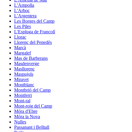
L'Ampolla
L'Arboç
L'Argentera
Les Borges del Camp
Les Piles
L'Espluga de Francolí
Llorac
Llorenç del Penedès
Marçà
Margalef
Mas de Barberans
Masdenverge
Masllorenç
Maspujols
Miravet
Montblanc
Montbrió del Camp
Montferri
Mont-ral
Mont-roig del Camp
Móra d'Ebre
Móra la Nova
Nulles
Passanant i Belltall