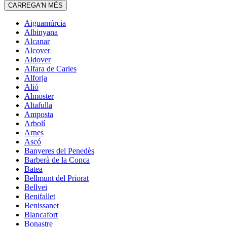
CARREGA'N MÉS
Aiguamúrcia
Albinyana
Alcanar
Alcover
Aldover
Alfara de Carles
Alforja
Alió
Almoster
Altafulla
Amposta
Arbolí
Arnes
Ascó
Banyeres del Penedès
Barberà de la Conca
Batea
Bellmunt del Priorat
Bellvei
Benifallet
Benissanet
Blancafort
Bonastre