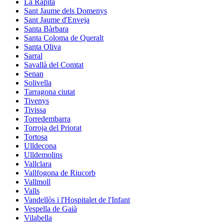
La Ràpita
Sant Jaume dels Domenys
Sant Jaume d'Enveja
Santa Bàrbara
Santa Coloma de Queralt
Santa Oliva
Sarral
Savallà del Comtat
Senan
Solivella
Tarragona ciutat
Tivenys
Tivissa
Torredembarra
Torroja del Priorat
Tortosa
Ulldecona
Ulldemolins
Vallclara
Vallfogona de Riucorb
Vallmoll
Valls
Vandellòs i l'Hospitalet de l'Infant
Vespella de Gaià
Vilabella