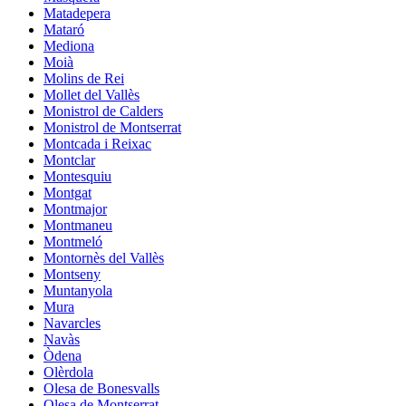
Matadepera
Mataró
Mediona
Moià
Molins de Rei
Mollet del Vallès
Monistrol de Calders
Monistrol de Montserrat
Montcada i Reixac
Montclar
Montesquiu
Montgat
Montmajor
Montmaneu
Montmeló
Montornès del Vallès
Montseny
Muntanyola
Mura
Navarcles
Navàs
Òdena
Olèrdola
Olesa de Bonesvalls
Olesa de Montserrat