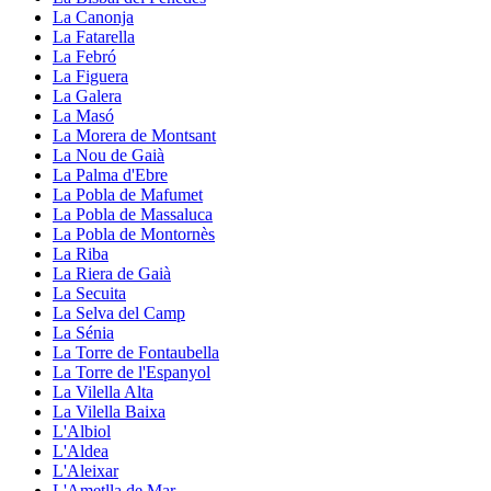
La Canonja
La Fatarella
La Febró
La Figuera
La Galera
La Masó
La Morera de Montsant
La Nou de Gaià
La Palma d'Ebre
La Pobla de Mafumet
La Pobla de Massaluca
La Pobla de Montornès
La Riba
La Riera de Gaià
La Secuita
La Selva del Camp
La Sénia
La Torre de Fontaubella
La Torre de l'Espanyol
La Vilella Alta
La Vilella Baixa
L'Albiol
L'Aldea
L'Aleixar
L'Ametlla de Mar