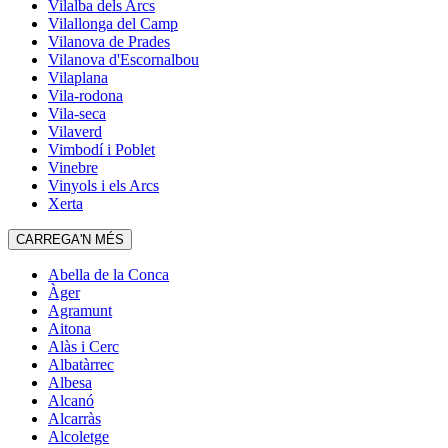
Vilalba dels Arcs
Vilallonga del Camp
Vilanova de Prades
Vilanova d'Escornalbou
Vilaplana
Vila-rodona
Vila-seca
Vilaverd
Vimbodí i Poblet
Vinebre
Vinyols i els Arcs
Xerta
CARREGA'N MÉS
Abella de la Conca
Àger
Agramunt
Aitona
Alàs i Cerc
Albatàrrec
Albesa
Alcanó
Alcarràs
Alcoletge