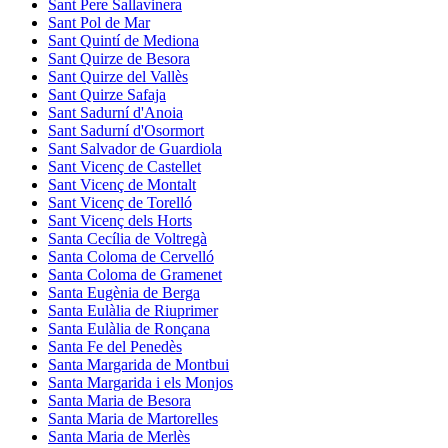
Sant Pere Sallavinera
Sant Pol de Mar
Sant Quintí de Mediona
Sant Quirze de Besora
Sant Quirze del Vallès
Sant Quirze Safaja
Sant Sadurní d'Anoia
Sant Sadurní d'Osormort
Sant Salvador de Guardiola
Sant Vicenç de Castellet
Sant Vicenç de Montalt
Sant Vicenç de Torelló
Sant Vicenç dels Horts
Santa Cecília de Voltregà
Santa Coloma de Cervelló
Santa Coloma de Gramenet
Santa Eugènia de Berga
Santa Eulàlia de Riuprimer
Santa Eulàlia de Ronçana
Santa Fe del Penedès
Santa Margarida de Montbui
Santa Margarida i els Monjos
Santa Maria de Besora
Santa Maria de Martorelles
Santa Maria de Merlès