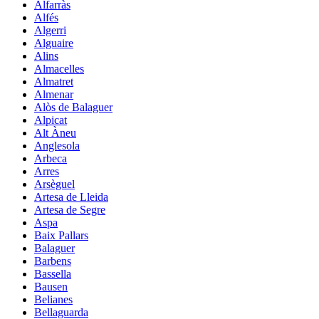
Alfarràs
Alfés
Algerri
Alguaire
Alins
Almacelles
Almatret
Almenar
Alòs de Balaguer
Alpicat
Alt Àneu
Anglesola
Arbeca
Arres
Arsèguel
Artesa de Lleida
Artesa de Segre
Aspa
Baix Pallars
Balaguer
Barbens
Bassella
Bausen
Belianes
Bellaguarda