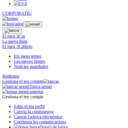
CORPORATIU
El meu 3Cat
La meva llista
El meu 3CatInfo
Els meus temes
Les meves firmes
Notícies guardades
Butlletins
Gestiona el teu compte
Tanca sessió
Gestiona el teu compte
Edita el teu perfil
Canvia la contrasenya
Canvia l'adreça electrònica
Configura les comunicacions
Dona't de baixa