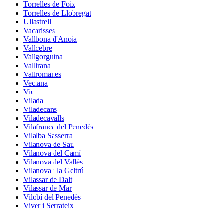
Torrelles de Foix
Torrelles de Llobregat
Ullastrell
Vacarisses
Vallbona d'Anoia
Vallcebre
Vallgorguina
Vallirana
Vallromanes
Veciana
Vic
Vilada
Viladecans
Viladecavalls
Vilafranca del Penedès
Vilalba Sasserra
Vilanova de Sau
Vilanova del Camí
Vilanova del Vallès
Vilanova i la Geltrú
Vilassar de Dalt
Vilassar de Mar
Vilobí del Penedès
Viver i Serrateix