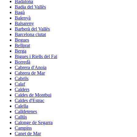
Badalona
Badia del Vallès
Bagà
Balenyà
Balsareny
Barberà del Vallès
Barcelona ciutat
Begues
Bellprat
Berga
Bigues i Riells del Fai
Borredà
Cabrera d'Anoia
Cabrera de Mar
Cabrils
Calaf
Calders
Caldes de Montbui
Caldes d'Estrac
Calella
Calldetenes
Callús
Calonge de Segarra
Campins
Canet de Mar