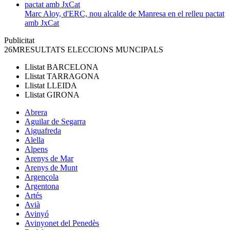
Marc Aloy, d'ERC, nou alcalde de Manresa en el relleu pactat
amb JxCat
Publicitat
26M
RESULTATS ELECCIONS MUNCIPALS
Llistat
BARCELONA
Llistat
TARRAGONA
Llistat
LLEIDA
Llistat
GIRONA
Abrera
Aguilar de Segarra
Aiguafreda
Alella
Alpens
Arenys de Mar
Arenys de Munt
Argençola
Argentona
Artés
Avià
Avinyó
Avinyonet del Penedès