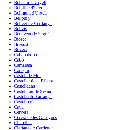
Bellcaire d'Urgell
Bell-lloc d'Urgell
Bellmunt d'Urgell
Bellpuig
Bellver de Cerdanya
Bellvís
Benavent de Segrià
Biosca
Bossòst
Bovera
Cabanabona
Cabó
Camarasa
Canejan
Castell de Mur
Castellar de la Ribera
Castelldans
Castellnou de Seana
Castelló de Farfanya
Castellserà
Cava
Cervera
Cervià de les Garrigues
Ciutadilla
Clariana de Cardener