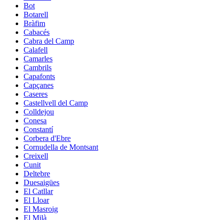
Bot
Botarell
Bràfim
Cabacés
Cabra del Camp
Calafell
Camarles
Cambrils
Capafonts
Capçanes
Caseres
Castellvell del Camp
Colldejou
Conesa
Constantí
Corbera d'Ebre
Cornudella de Montsant
Creixell
Cunit
Deltebre
Duesaigües
El Catllar
El Lloar
El Masroig
El Milà