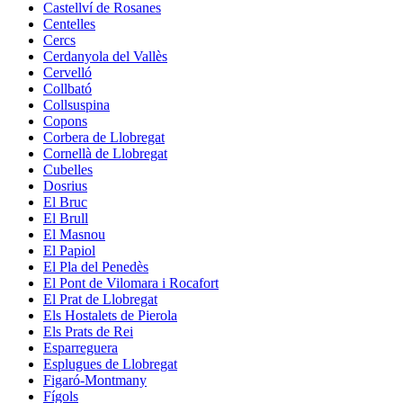
Castellví de Rosanes
Centelles
Cercs
Cerdanyola del Vallès
Cervelló
Collbató
Collsuspina
Copons
Corbera de Llobregat
Cornellà de Llobregat
Cubelles
Dosrius
El Bruc
El Brull
El Masnou
El Papiol
El Pla del Penedès
El Pont de Vilomara i Rocafort
El Prat de Llobregat
Els Hostalets de Pierola
Els Prats de Rei
Esparreguera
Esplugues de Llobregat
Figaró-Montmany
Fígols