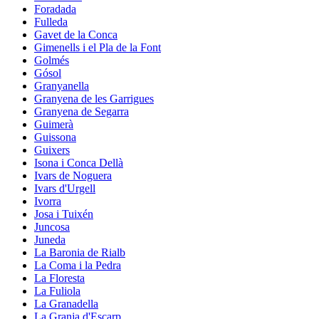
Foradada
Fulleda
Gavet de la Conca
Gimenells i el Pla de la Font
Golmés
Gósol
Granyanella
Granyena de les Garrigues
Granyena de Segarra
Guimerà
Guissona
Guixers
Isona i Conca Dellà
Ivars de Noguera
Ivars d'Urgell
Ivorra
Josa i Tuixén
Juncosa
Juneda
La Baronia de Rialb
La Coma i la Pedra
La Floresta
La Fuliola
La Granadella
La Granja d'Escarp