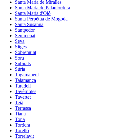
Santa Maria de Miralles
Santa Maria de Palautordera
Santa Maria d'Oló
Santa Perpètua de Mogoda
Santa Susanna
Santpedor
Sentmenat
Seva
Sitges
Sobremunt
Sora
Subirats
Súria
Tagamanent
Talamanca
Taradell
Tavèrnoles
Tavertet
Teià
Terrassa
Tiana
Tona
Tordera
Torelló
Torrelavit