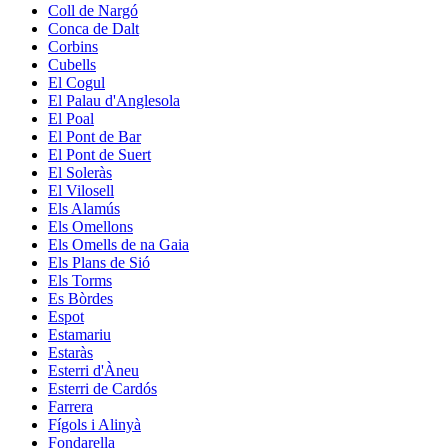
Coll de Nargó
Conca de Dalt
Corbins
Cubells
El Cogul
El Palau d'Anglesola
El Poal
El Pont de Bar
El Pont de Suert
El Soleràs
El Vilosell
Els Alamús
Els Omellons
Els Omells de na Gaia
Els Plans de Sió
Els Torms
Es Bòrdes
Espot
Estamariu
Estaràs
Esterri d'Àneu
Esterri de Cardós
Farrera
Fígols i Alinyà
Fondarella