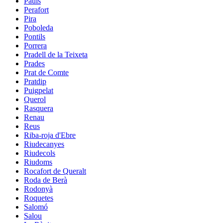
Paüls
Perafort
Pira
Poboleda
Pontils
Porrera
Pradell de la Teixeta
Prades
Prat de Comte
Pratdip
Puigpelat
Querol
Rasquera
Renau
Reus
Riba-roja d'Ebre
Riudecanyes
Riudecols
Riudoms
Rocafort de Queralt
Roda de Berà
Rodonyà
Roquetes
Salomó
Salou