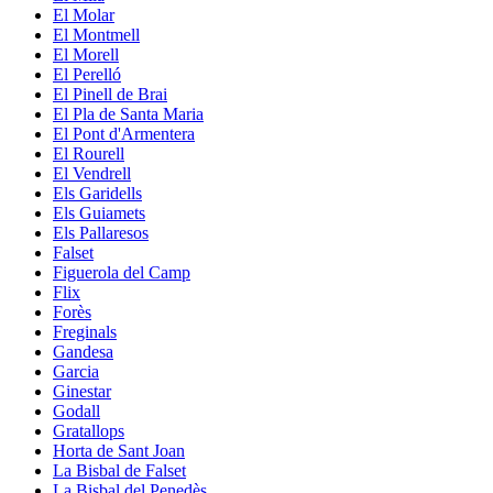
El Molar
El Montmell
El Morell
El Perelló
El Pinell de Brai
El Pla de Santa Maria
El Pont d'Armentera
El Rourell
El Vendrell
Els Garidells
Els Guiamets
Els Pallaresos
Falset
Figuerola del Camp
Flix
Forès
Freginals
Gandesa
Garcia
Ginestar
Godall
Gratallops
Horta de Sant Joan
La Bisbal de Falset
La Bisbal del Penedès