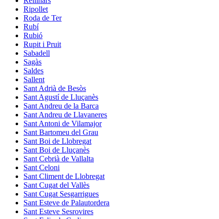
Rellinars
Ripollet
Roda de Ter
Rubí
Rubió
Rupit i Pruit
Sabadell
Sagàs
Saldes
Sallent
Sant Adrià de Besòs
Sant Agustí de Lluçanès
Sant Andreu de la Barca
Sant Andreu de Llavaneres
Sant Antoni de Vilamajor
Sant Bartomeu del Grau
Sant Boi de Llobregat
Sant Boi de Lluçanès
Sant Cebrià de Vallalta
Sant Celoni
Sant Climent de Llobregat
Sant Cugat del Vallès
Sant Cugat Sesgarrigues
Sant Esteve de Palautordera
Sant Esteve Sesrovires