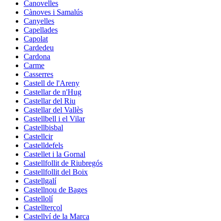
Canovelles
Cànoves i Samalús
Canyelles
Capellades
Capolat
Cardedeu
Cardona
Carme
Casserres
Castell de l'Areny
Castellar de n'Hug
Castellar del Riu
Castellar del Vallès
Castellbell i el Vilar
Castellbisbal
Castellcir
Castelldefels
Castellet i la Gornal
Castellfollit de Riubregós
Castellfollit del Boix
Castellgalí
Castellnou de Bages
Castellolí
Castellterçol
Castellví de la Marca