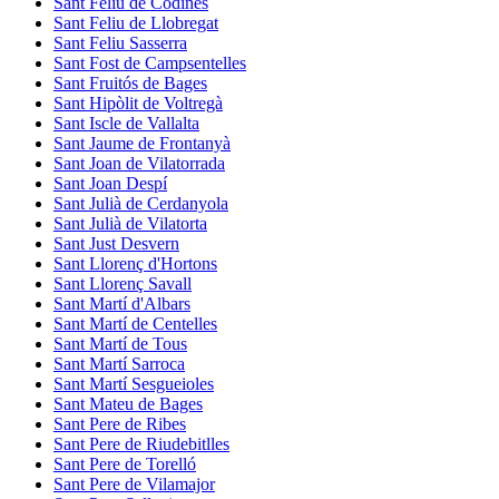
Sant Feliu de Codines
Sant Feliu de Llobregat
Sant Feliu Sasserra
Sant Fost de Campsentelles
Sant Fruitós de Bages
Sant Hipòlit de Voltregà
Sant Iscle de Vallalta
Sant Jaume de Frontanyà
Sant Joan de Vilatorrada
Sant Joan Despí
Sant Julià de Cerdanyola
Sant Julià de Vilatorta
Sant Just Desvern
Sant Llorenç d'Hortons
Sant Llorenç Savall
Sant Martí d'Albars
Sant Martí de Centelles
Sant Martí de Tous
Sant Martí Sarroca
Sant Martí Sesgueioles
Sant Mateu de Bages
Sant Pere de Ribes
Sant Pere de Riudebitlles
Sant Pere de Torelló
Sant Pere de Vilamajor