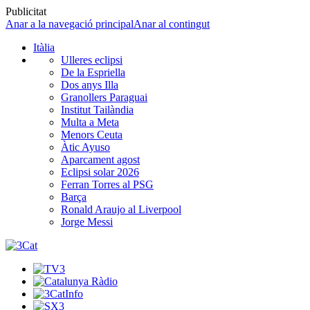
Publicitat
Anar a la navegació principal
Anar al contingut
Itàlia
Ulleres eclipsi
De la Espriella
Dos anys Illa
Granollers Paraguai
Institut Tailàndia
Multa a Meta
Menors Ceuta
Àtic Ayuso
Aparcament agost
Eclipsi solar 2026
Ferran Torres al PSG
Barça
Ronald Araujo al Liverpool
Jorge Messi