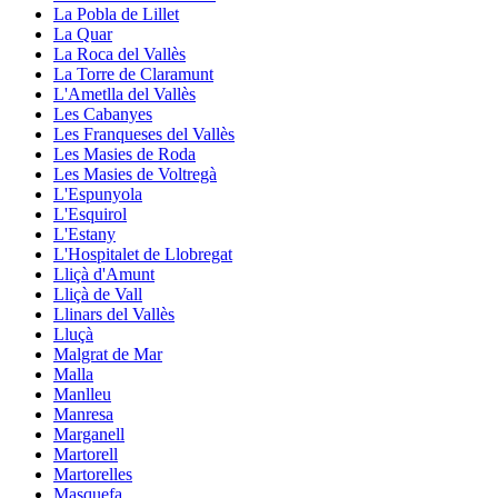
La Pobla de Lillet
La Quar
La Roca del Vallès
La Torre de Claramunt
L'Ametlla del Vallès
Les Cabanyes
Les Franqueses del Vallès
Les Masies de Roda
Les Masies de Voltregà
L'Espunyola
L'Esquirol
L'Estany
L'Hospitalet de Llobregat
Lliçà d'Amunt
Lliçà de Vall
Llinars del Vallès
Lluçà
Malgrat de Mar
Malla
Manlleu
Manresa
Marganell
Martorell
Martorelles
Masquefa