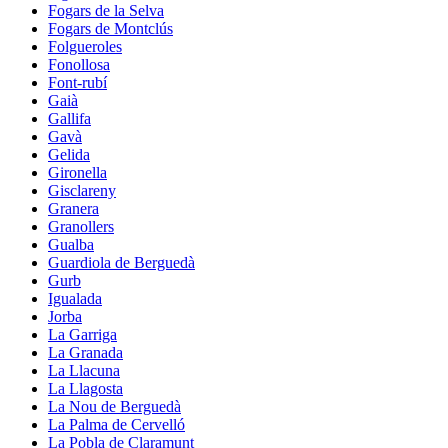
Fogars de la Selva
Fogars de Montclús
Folgueroles
Fonollosa
Font-rubí
Gaià
Gallifa
Gavà
Gelida
Gironella
Gisclareny
Granera
Granollers
Gualba
Guardiola de Berguedà
Gurb
Igualada
Jorba
La Garriga
La Granada
La Llacuna
La Llagosta
La Nou de Berguedà
La Palma de Cervelló
La Pobla de Claramunt