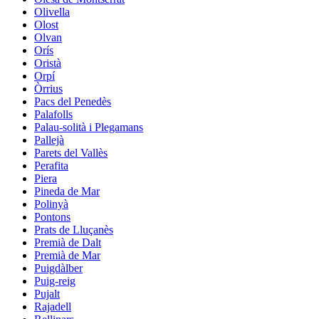
Olivella
Olost
Olvan
Orís
Oristà
Orpí
Òrrius
Pacs del Penedès
Palafolls
Palau-solità i Plegamans
Pallejà
Parets del Vallès
Perafita
Piera
Pineda de Mar
Polinyà
Pontons
Prats de Lluçanès
Premià de Dalt
Premià de Mar
Puigdàlber
Puig-reig
Pujalt
Rajadell