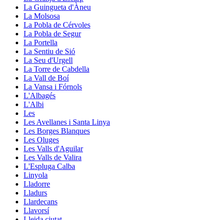
La Guingueta d'Àneu
La Molsosa
La Pobla de Cérvoles
La Pobla de Segur
La Portella
La Sentiu de Sió
La Seu d'Urgell
La Torre de Cabdella
La Vall de Boí
La Vansa i Fórnols
L'Albagés
L'Albi
Les
Les Avellanes i Santa Linya
Les Borges Blanques
Les Oluges
Les Valls d'Aguilar
Les Valls de Valira
L'Espluga Calba
Linyola
Lladorre
Lladurs
Llardecans
Llavorsí
Lleida ciutat