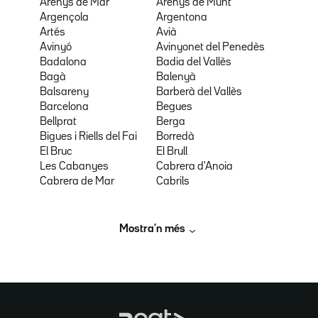
Arenys de Mar
Arenys de Munt
Argençola
Argentona
Artés
Avià
Avinyó
Avinyonet del Penedès
Badalona
Badia del Vallès
Bagà
Balenyà
Balsareny
Barberà del Vallès
Barcelona
Begues
Bellprat
Berga
Bigues i Riells del Fai
Borredà
El Bruc
El Brull
Les Cabanyes
Cabrera d'Anoia
Cabrera de Mar
Cabrils
Mostra’n més