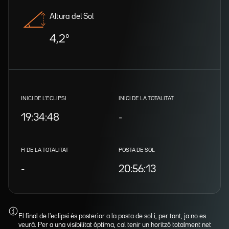
Altura del Sol
4,2º
INICI DE L'ECLIPSI
INICI DE LA TOTALITAT
19:34:48
-
FI DE LA TOTALITAT
POSTA DE SOL
-
20:56:13
El final de l'eclipsi és posterior a la posta de sol i, per tant, ja no es
veurà. Per a una visibilitat òptima, cal tenir un horitzó totalment net