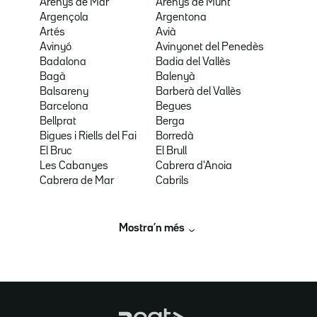
Arenys de Mar
Arenys de Munt
Argençola
Argentona
Artés
Avià
Avinyó
Avinyonet del Penedès
Badalona
Badia del Vallès
Bagà
Balenyà
Balsareny
Barberà del Vallès
Barcelona
Begues
Bellprat
Berga
Bigues i Riells del Fai
Borredà
El Bruc
El Brull
Les Cabanyes
Cabrera d'Anoia
Cabrera de Mar
Cabrils
Mostra’n més