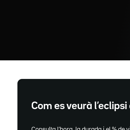
Com es veurà l’eclipsi 
Consulta l’hora, la durada i el % de vi