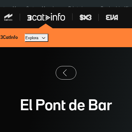
euta
Menors Ceuta
Mercabarna
Robatoris coure
Bombardejos Kíiv
 3CatInfo
Explora
El Pont de Bar