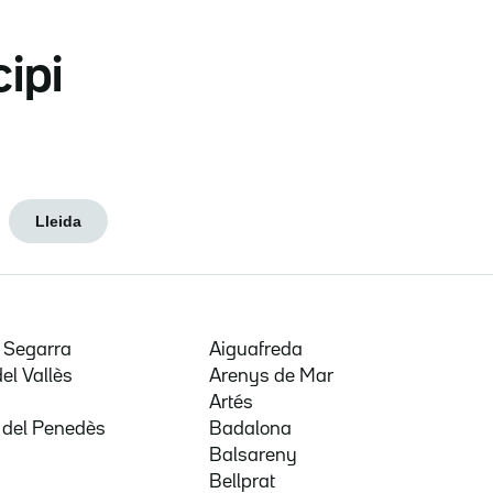
cipi
Lleida
e Segarra
Aiguafreda
del Vallès
Arenys de Mar
a
Artés
 del Penedès
Badalona
Balsareny
Bellprat