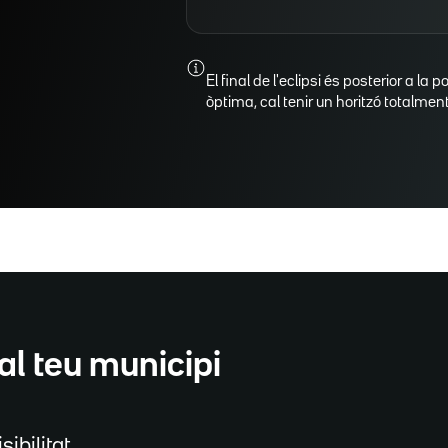
El final de l'eclipsi és posterior a la p
òptima, cal tenir un horitzó totalment 
al teu municipi
sibilitat