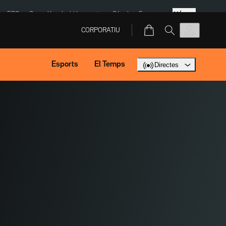
Més
ERC
SpaceX
Isaki Lacuesta
Sánchez Europa
CORPORATIU
Esports
El Temps
Directes