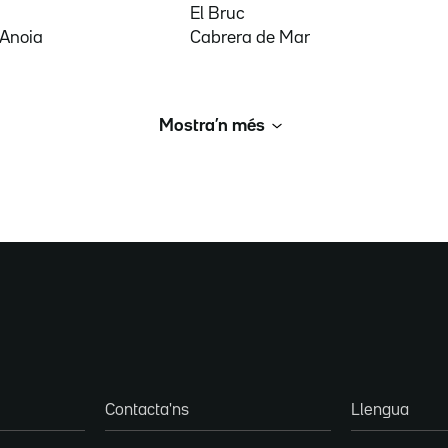
El Bruc
'Anoia
Cabrera de Mar
Mostra’n més
Contacta'ns
Llengua