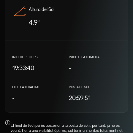
Altura del Sol
4,9º
INICI DE L'ECLIPSI
INICI DE LA TOTALITAT
19:33:40
-
FI DE LA TOTALITAT
POSTA DE SOL
-
20:59:51
El final de l'eclipsi és posterior a la posta de sol i, per tant, ja no es
veurà. Per a una visibilitat òptima, cal tenir un horitzó totalment net