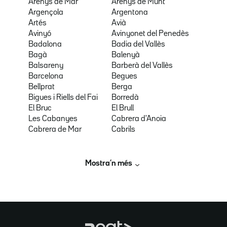
Arenys de Mar
Arenys de Munt
Argençola
Argentona
Artés
Avià
Avinyó
Avinyonet del Penedès
Badalona
Badia del Vallès
Bagà
Balenyà
Balsareny
Barberà del Vallès
Barcelona
Begues
Bellprat
Berga
Bigues i Riells del Fai
Borredà
El Bruc
El Brull
Les Cabanyes
Cabrera d'Anoia
Cabrera de Mar
Cabrils
Mostra’n més