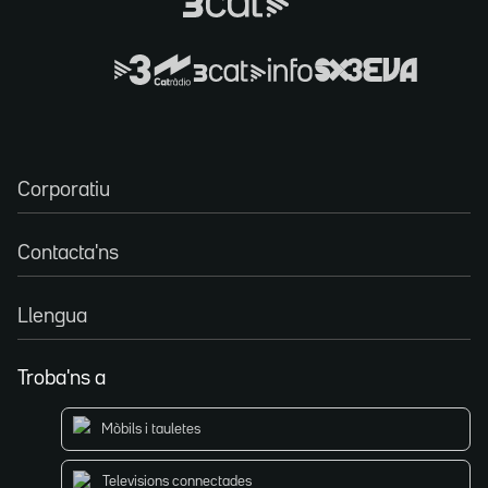
Corporatiu
Contacta'ns
Llengua
Troba'ns a
Mòbils i tauletes
Televisions connectades