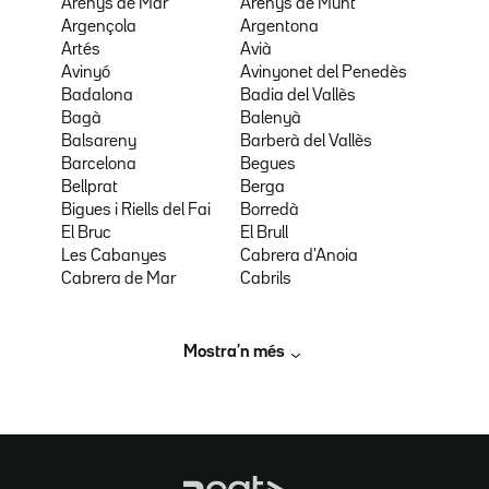
Arenys de Mar
Arenys de Munt
Argençola
Argentona
Artés
Avià
Avinyó
Avinyonet del Penedès
Badalona
Badia del Vallès
Bagà
Balenyà
Balsareny
Barberà del Vallès
Barcelona
Begues
Bellprat
Berga
Bigues i Riells del Fai
Borredà
El Bruc
El Brull
Les Cabanyes
Cabrera d'Anoia
Cabrera de Mar
Cabrils
Mostra’n més