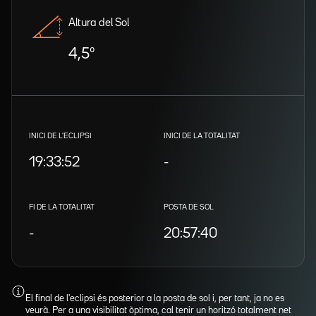
Altura del Sol
4,5º
INICI DE L'ECLIPSI
INICI DE LA TOTALITAT
19:33:52
-
FI DE LA TOTALITAT
POSTA DE SOL
-
20:57:40
El final de l'eclipsi és posterior a la posta de sol i, per tant, ja no es
veurà. Per a una visibilitat òptima, cal tenir un horitzó totalment net