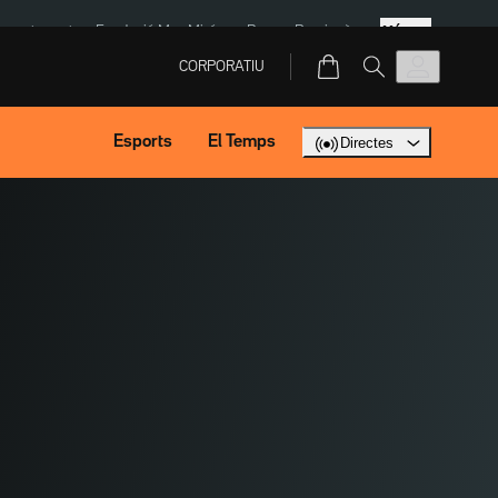
Més
ment agost
Fundació Mas Miró
eBay
Perpinyà
CORPORATIU
Esports
El Temps
Directes