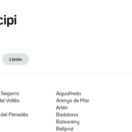
cipi
Lleida
e Segarra
Aiguafreda
del Vallès
Arenys de Mar
a
Artés
 del Penedès
Badalona
Balsareny
Bellprat