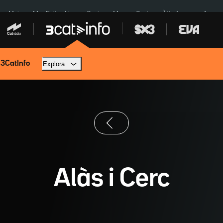
a a Meta
Mor Felipe Lipe
Ceuta
Menors Ceuta
Àtic Ayuso
Aparca
 3CatInfo
Explora
Alàs i Cerc