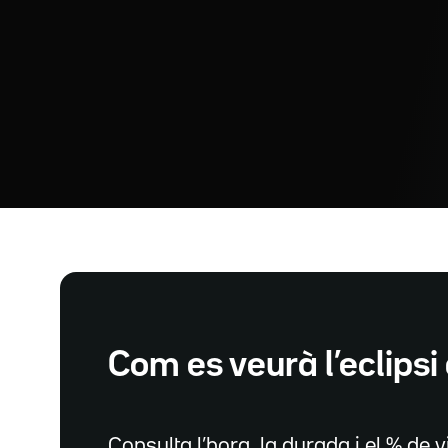
Com es veurà l’eclipsi 
Consulta l’hora, la durada i el % de vi