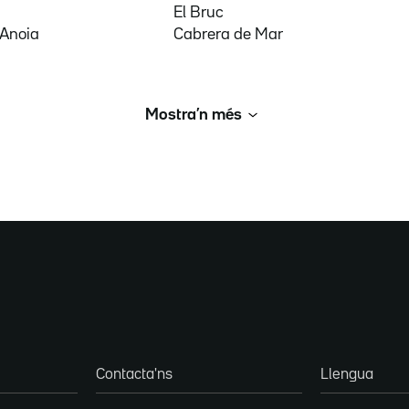
El Bruc
'Anoia
Cabrera de Mar
Mostra’n més
Contacta'ns
Llengua