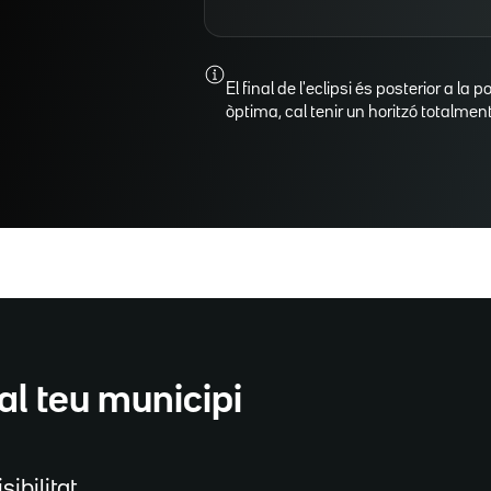
El final de l'eclipsi és posterior a la p
òptima, cal tenir un horitzó totalment 
al teu municipi
sibilitat