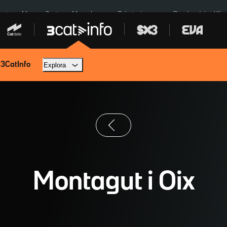
euta
Menors Ceuta
Mercabarna
Robatoris coure
Bombardejos Kíiv
 3CatInfo
Explora
Montagut i Oix