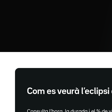
Com es veurà l’eclipsi 
Consulta l’hora, la durada i el % de vi