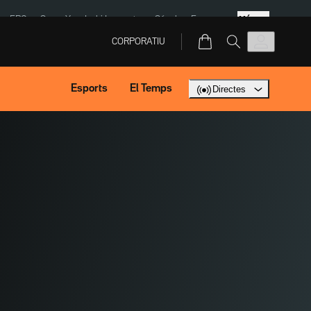
Més
ERC
SpaceX
Isaki Lacuesta
Sánchez Europa
CORPORATIU
Esports
El Temps
Directes