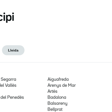
cipi
Lleida
e Segarra
Aiguafreda
del Vallès
Arenys de Mar
a
Artés
 del Penedès
Badalona
Balsareny
Bellprat