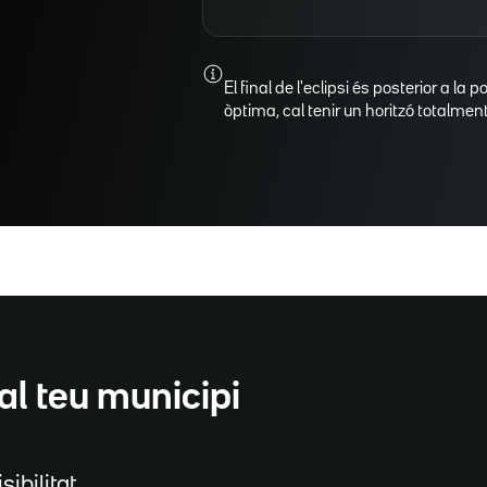
El final de l'eclipsi és posterior a la p
òptima, cal tenir un horitzó totalment 
al teu municipi
sibilitat