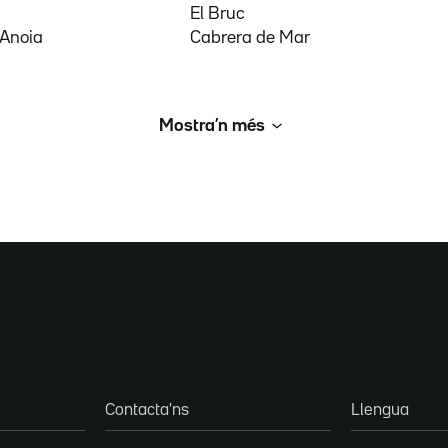
El Bruc
'Anoia
Cabrera de Mar
Mostra’n més
Contacta'ns
Llengua