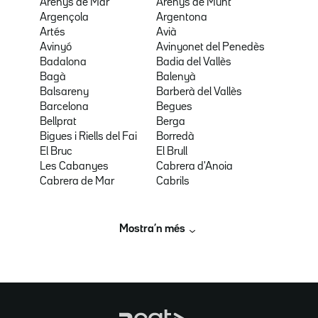
Arenys de Mar
Arenys de Munt
Argençola
Argentona
Artés
Avià
Avinyó
Avinyonet del Penedès
Badalona
Badia del Vallès
Bagà
Balenyà
Balsareny
Barberà del Vallès
Barcelona
Begues
Bellprat
Berga
Bigues i Riells del Fai
Borredà
El Bruc
El Brull
Les Cabanyes
Cabrera d'Anoia
Cabrera de Mar
Cabrils
Mostra’n més