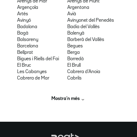
Arenys de Mar
Arenys de Munt
Argençola
Argentona
Artés
Avià
Avinyó
Avinyonet del Penedès
Badalona
Badia del Vallès
Bagà
Balenyà
Balsareny
Barberà del Vallès
Barcelona
Begues
Bellprat
Berga
Bigues i Riells del Fai
Borredà
El Bruc
El Brull
Les Cabanyes
Cabrera d'Anoia
Cabrera de Mar
Cabrils
Mostra’n més