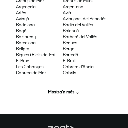
Arenys de Mar
Arenys de Munt
Argençola
Argentona
Artés
Avià
Avinyó
Avinyonet del Penedès
Badalona
Badia del Vallès
Bagà
Balenyà
Balsareny
Barberà del Vallès
Barcelona
Begues
Bellprat
Berga
Bigues i Riells del Fai
Borredà
El Bruc
El Brull
Les Cabanyes
Cabrera d'Anoia
Cabrera de Mar
Cabrils
Mostra’n més