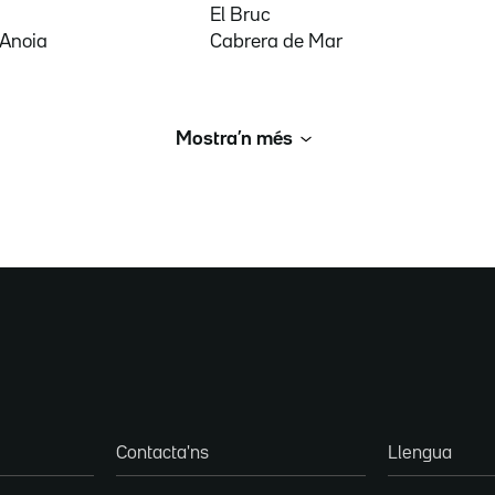
El Bruc
'Anoia
Cabrera de Mar
Mostra’n més
Contacta'ns
Llengua