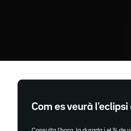
Com es veurà l’eclipsi 
Consulta l’hora, la durada i el % de vi