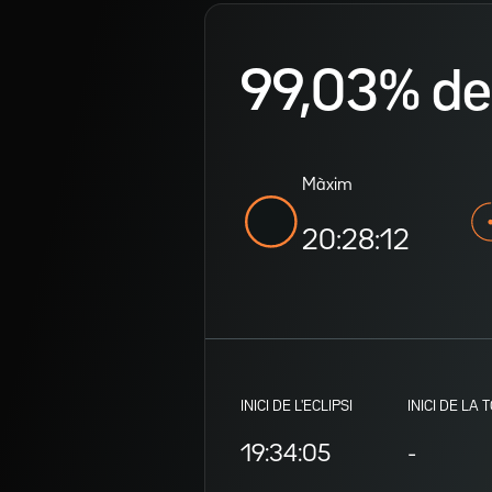
99,03% de v
Màxim
20:28:12
INICI DE L'ECLIPSI
INICI DE LA 
19:34:05
-