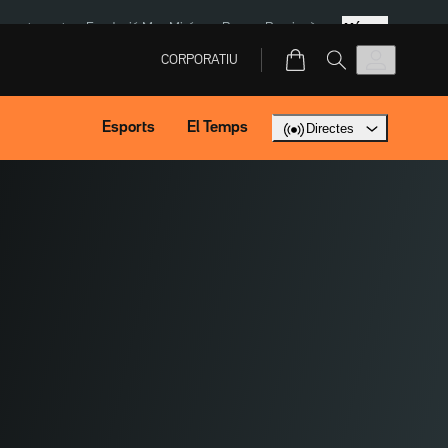
Més
ment agost
Fundació Mas Miró
eBay
Perpinyà
CORPORATIU
Esports
El Temps
Directes