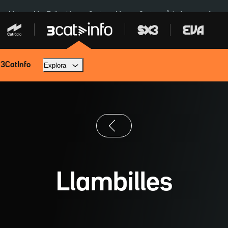
a a Meta
Mor Felipe Lipe
Ceuta
Menors Ceuta
Àtic Ayuso
Aparca
 3CatInfo
Explora
Llambilles