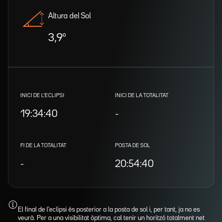
Altura del Sol
3,9º
INICI DE L'ECLIPSI
INICI DE LA TOTALITAT
19:34:40
-
FI DE LA TOTALITAT
POSTA DE SOL
-
20:54:40
El final de l'eclipsi és posterior a la posta de sol i, per tant, ja no es
veurà. Per a una visibilitat òptima, cal tenir un horitzó totalment net