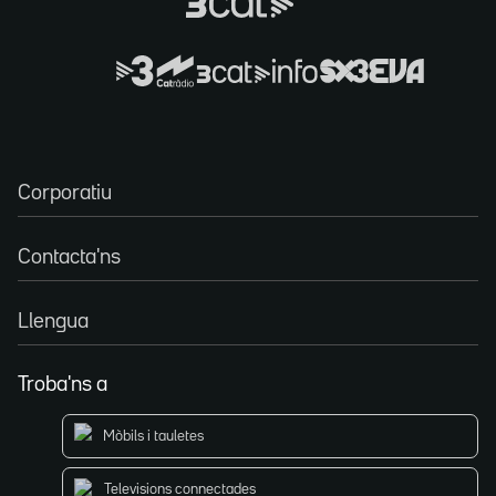
Corporatiu
Contacta'ns
Llengua
Troba'ns a
Mòbils i tauletes
Televisions connectades