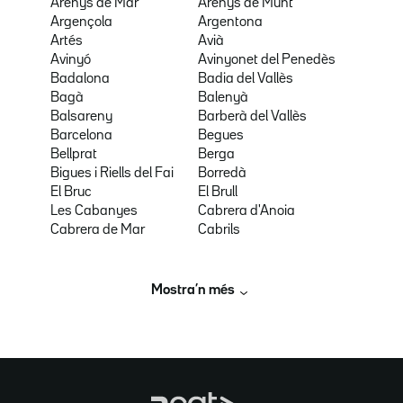
Arenys de Mar
Arenys de Munt
Argençola
Argentona
Artés
Avià
Avinyó
Avinyonet del Penedès
Badalona
Badia del Vallès
Bagà
Balenyà
Balsareny
Barberà del Vallès
Barcelona
Begues
Bellprat
Berga
Bigues i Riells del Fai
Borredà
El Bruc
El Brull
Les Cabanyes
Cabrera d'Anoia
Cabrera de Mar
Cabrils
Mostra’n més