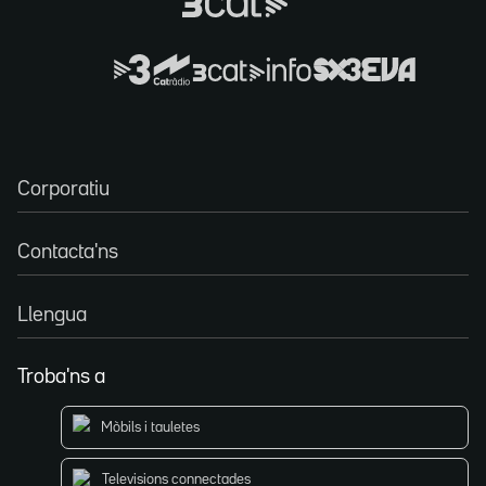
Corporatiu
Contacta'ns
Llengua
Troba'ns a
Mòbils i tauletes
Televisions connectades