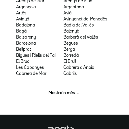
Arenys de Mar
Arenys de Munt
Argençola
Argentona
Artés
Avià
Avinyó
Avinyonet del Penedès
Badalona
Badia del Vallès
Bagà
Balenyà
Balsareny
Barberà del Vallès
Barcelona
Begues
Bellprat
Berga
Bigues i Riells del Fai
Borredà
El Bruc
El Brull
Les Cabanyes
Cabrera d'Anoia
Cabrera de Mar
Cabrils
Mostra’n més