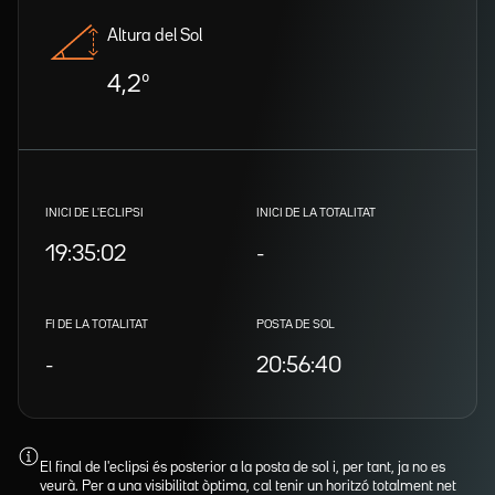
Altura del Sol
4,2º
INICI DE L'ECLIPSI
INICI DE LA TOTALITAT
19:35:02
-
FI DE LA TOTALITAT
POSTA DE SOL
-
20:56:40
El final de l'eclipsi és posterior a la posta de sol i, per tant, ja no es
veurà. Per a una visibilitat òptima, cal tenir un horitzó totalment net