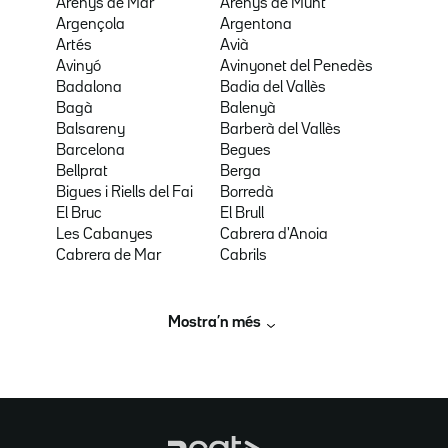
Arenys de Mar
Arenys de Munt
Argençola
Argentona
Artés
Avià
Avinyó
Avinyonet del Penedès
Badalona
Badia del Vallès
Bagà
Balenyà
Balsareny
Barberà del Vallès
Barcelona
Begues
Bellprat
Berga
Bigues i Riells del Fai
Borredà
El Bruc
El Brull
Les Cabanyes
Cabrera d'Anoia
Cabrera de Mar
Cabrils
Mostra’n més