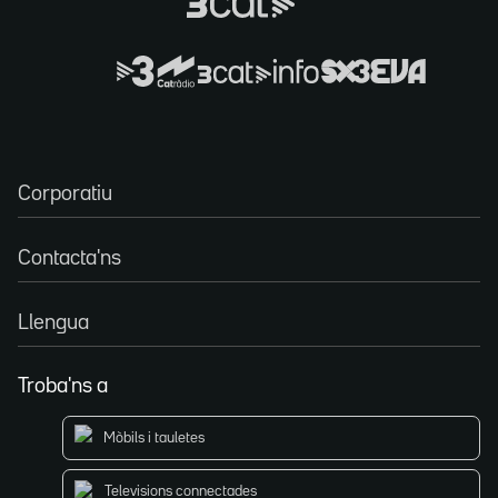
Corporatiu
Contacta'ns
Llengua
Troba'ns a
Mòbils i tauletes
Televisions connectades