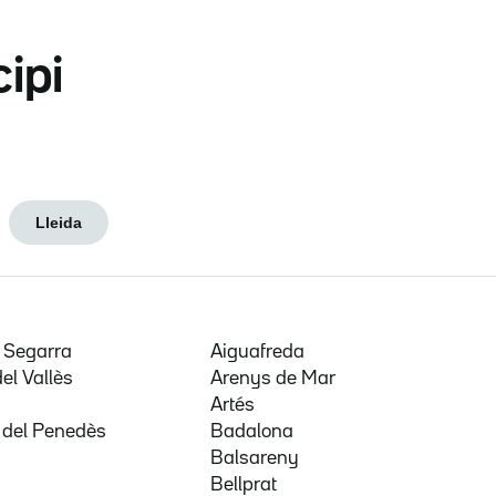
cipi
Lleida
e Segarra
Aiguafreda
del Vallès
Arenys de Mar
a
Artés
 del Penedès
Badalona
Balsareny
Bellprat