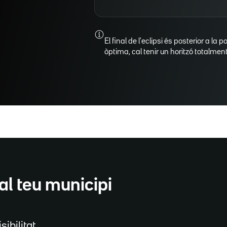
El final de l'eclipsi és posterior a la p
òptima, cal tenir un horitzó totalment 
al teu municipi
sibilitat