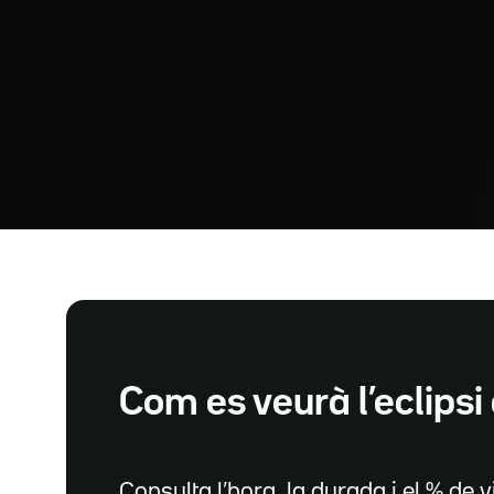
Com es veurà l’eclipsi 
Consulta l’hora, la durada i el % de vi