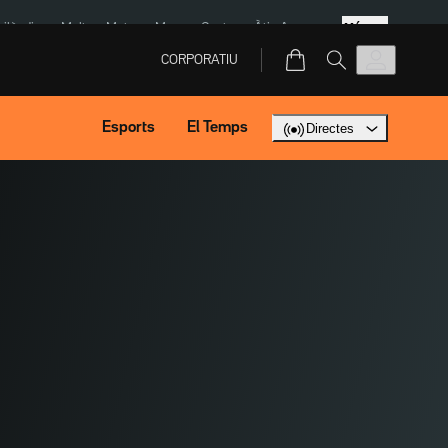
Més
Tailàndia
Multa a Meta
Menors Ceuta
Àtic Ayuso
CORPORATIU
Esports
El Temps
Directes