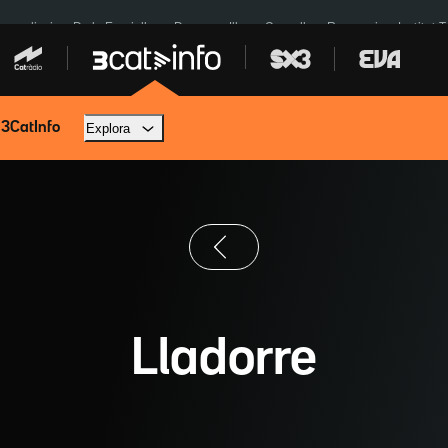
res eclipsi
De la Espriella
Dos anys Illa
Granollers Paraguai
Institut 
 3CatInfo
Explora
Lladorre