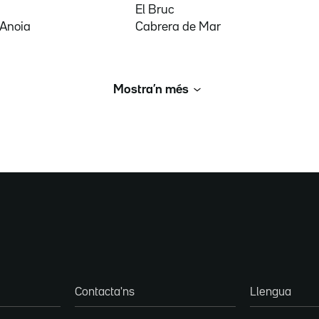
El Bruc
'Anoia
Cabrera de Mar
Mostra’n més
Contacta'ns
Llengua