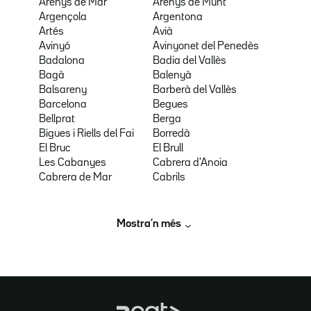
Arenys de Mar
Arenys de Munt
Argençola
Argentona
Artés
Avià
Avinyó
Avinyonet del Penedès
Badalona
Badia del Vallès
Bagà
Balenyà
Balsareny
Barberà del Vallès
Barcelona
Begues
Bellprat
Berga
Bigues i Riells del Fai
Borredà
El Bruc
El Brull
Les Cabanyes
Cabrera d'Anoia
Cabrera de Mar
Cabrils
Mostra’n més