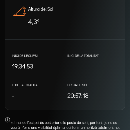
Altura del Sol
4,3º
INICI DE L'ECLIPSI
INICI DE LA TOTALITAT
19:34:53
-
FI DE LA TOTALITAT
POSTA DE SOL
-
20:57:18
El final de l'eclipsi és posterior a la posta de sol i, per tant, ja no es
veurà. Per a una visibilitat òptima, cal tenir un horitzó totalment net