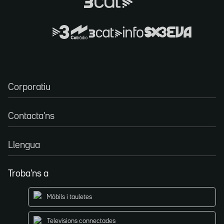
Corporatiu
Contacta'ns
Llengua
Troba'ns a
Mòbils i tauletes
Televisions connectades