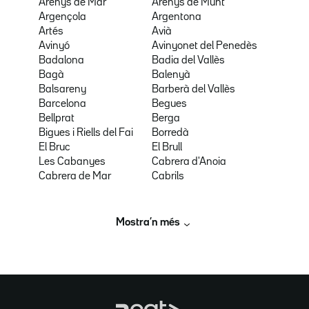
Arenys de Mar
Arenys de Munt
Argençola
Argentona
Artés
Avià
Avinyó
Avinyonet del Penedès
Badalona
Badia del Vallès
Bagà
Balenyà
Balsareny
Barberà del Vallès
Barcelona
Begues
Bellprat
Berga
Bigues i Riells del Fai
Borredà
El Bruc
El Brull
Les Cabanyes
Cabrera d'Anoia
Cabrera de Mar
Cabrils
Mostra’n més