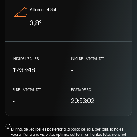
Altura del Sol
3,8º
INICI DE L'ECLIPSI
INICI DE LA TOTALITAT
19:33:48
-
FI DE LA TOTALITAT
POSTA DE SOL
-
20:53:02
El final de l'eclipsi és posterior a la posta de sol i, per tant, ja no es
veurà. Per a una visibilitat òptima, cal tenir un horitzó totalment net