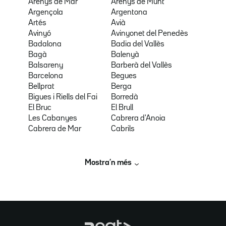
Arenys de Mar
Arenys de Munt
Argençola
Argentona
Artés
Avià
Avinyó
Avinyonet del Penedès
Badalona
Badia del Vallès
Bagà
Balenyà
Balsareny
Barberà del Vallès
Barcelona
Begues
Bellprat
Berga
Bigues i Riells del Fai
Borredà
El Bruc
El Brull
Les Cabanyes
Cabrera d'Anoia
Cabrera de Mar
Cabrils
Mostra’n més