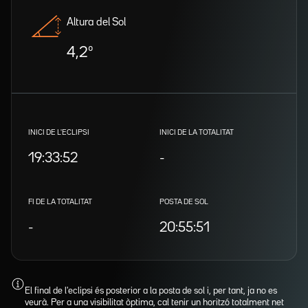
Altura del Sol
4,2º
INICI DE L'ECLIPSI
INICI DE LA TOTALITAT
19:33:52
-
FI DE LA TOTALITAT
POSTA DE SOL
-
20:55:51
El final de l'eclipsi és posterior a la posta de sol i, per tant, ja no es
veurà. Per a una visibilitat òptima, cal tenir un horitzó totalment net