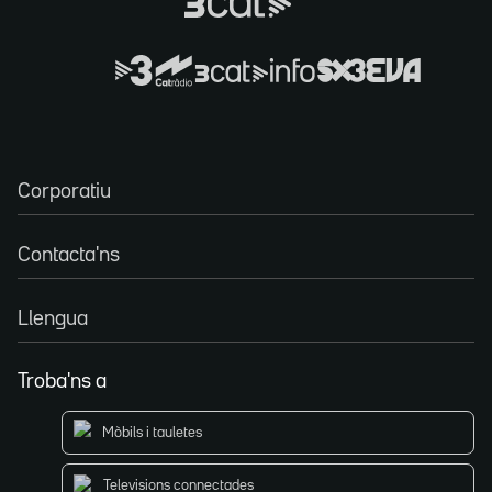
Corporatiu
Contacta'ns
Llengua
Troba'ns a
Mòbils i tauletes
Televisions connectades