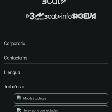
Corporatiu
Contacta'ns
Llengua
Troba'ns a
Mòbils i tauletes
Televisions connectades