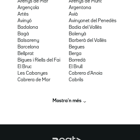
Arenys de Mar
Arenys de Munt
Argençola
Argentona
Artés
Avià
Avinyó
Avinyonet del Penedès
Badalona
Badia del Vallès
Bagà
Balenyà
Balsareny
Barberà del Vallès
Barcelona
Begues
Bellprat
Berga
Bigues i Riells del Fai
Borredà
El Bruc
El Brull
Les Cabanyes
Cabrera d'Anoia
Cabrera de Mar
Cabrils
Mostra’n més