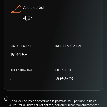
Altura del Sol
4,2º
INICI DE L'ECLIPSI
INICI DE LA TOTALITAT
19:34:56
-
FI DE LA TOTALITAT
POSTA DE SOL
-
20:56:13
El final de l'eclipsi és posterior a la posta de sol i, per tant, ja no es
veurà. Per a una visibilitat òptima, cal tenir un horitzó totalment net