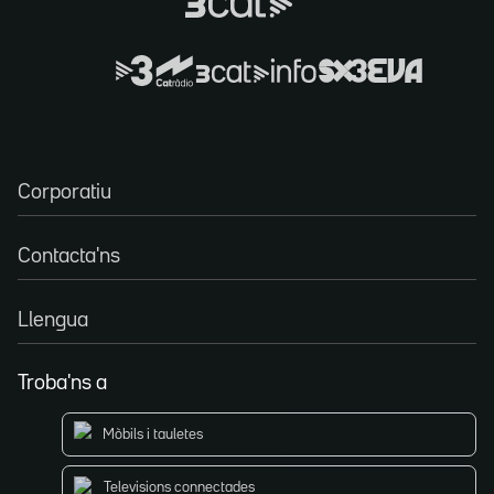
Corporatiu
Contacta'ns
Llengua
Troba'ns a
Mòbils i tauletes
Televisions connectades