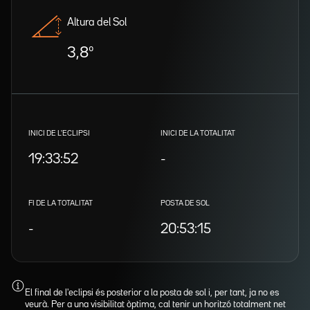
Altura del Sol
3,8º
INICI DE L'ECLIPSI
INICI DE LA TOTALITAT
19:33:52
-
FI DE LA TOTALITAT
POSTA DE SOL
-
20:53:15
El final de l'eclipsi és posterior a la posta de sol i, per tant, ja no es
veurà. Per a una visibilitat òptima, cal tenir un horitzó totalment net