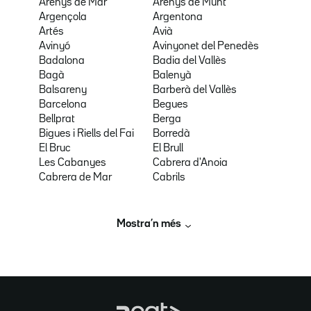
Arenys de Mar
Arenys de Munt
Argençola
Argentona
Artés
Avià
Avinyó
Avinyonet del Penedès
Badalona
Badia del Vallès
Bagà
Balenyà
Balsareny
Barberà del Vallès
Barcelona
Begues
Bellprat
Berga
Bigues i Riells del Fai
Borredà
El Bruc
El Brull
Les Cabanyes
Cabrera d'Anoia
Cabrera de Mar
Cabrils
Mostra’n més