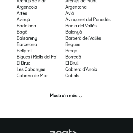
Arenys de Mar
Arenys de Munt
Argençola
Argentona
Artés
Avià
Avinyó
Avinyonet del Penedès
Badalona
Badia del Vallès
Bagà
Balenyà
Balsareny
Barberà del Vallès
Barcelona
Begues
Bellprat
Berga
Bigues i Riells del Fai
Borredà
El Bruc
El Brull
Les Cabanyes
Cabrera d'Anoia
Cabrera de Mar
Cabrils
Mostra’n més