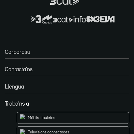
Corporatiu
Contacta'ns
Llengua
Troba'ns a
Mòbils i tauletes
Televisions connectades