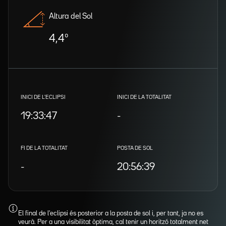
Altura del Sol
4,4º
INICI DE L'ECLIPSI
INICI DE LA TOTALITAT
19:33:47
-
FI DE LA TOTALITAT
POSTA DE SOL
-
20:56:39
El final de l'eclipsi és posterior a la posta de sol i, per tant, ja no es
veurà. Per a una visibilitat òptima, cal tenir un horitzó totalment net