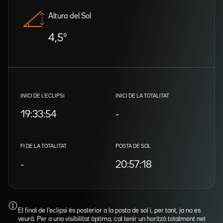
Altura del Sol
4,5º
INICI DE L'ECLIPSI
INICI DE LA TOTALITAT
19:33:54
-
FI DE LA TOTALITAT
POSTA DE SOL
-
20:57:18
El final de l'eclipsi és posterior a la posta de sol i, per tant, ja no es
veurà. Per a una visibilitat òptima, cal tenir un horitzó totalment net