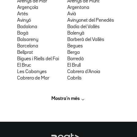
Arenys de Mar
Arenys de Munt
Argençola
Argentona
Artés
Avià
Avinyó
Avinyonet del Penedès
Badalona
Badia del Vallès
Bagà
Balenyà
Balsareny
Barberà del Vallès
Barcelona
Begues
Bellprat
Berga
Bigues i Riells del Fai
Borredà
El Bruc
El Brull
Les Cabanyes
Cabrera d'Anoia
Cabrera de Mar
Cabrils
Mostra’n més