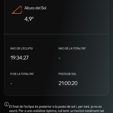
Altura del Sol
4,9º
INICI DE L'ECLIPSI
INICI DE LA TOTALITAT
19:34:27
-
FI DE LA TOTALITAT
POSTA DE SOL
-
21:00:20
El final de l'eclipsi és posterior a la posta de sol i, per tant, ja no es
veurà. Per a una visibilitat òptima, cal tenir un horitzó totalment net