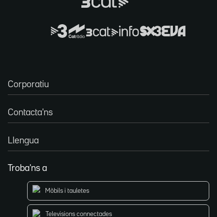
Corporatiu
Contacta'ns
Llengua
Troba'ns a
Mòbils i tauletes
Televisions connectades