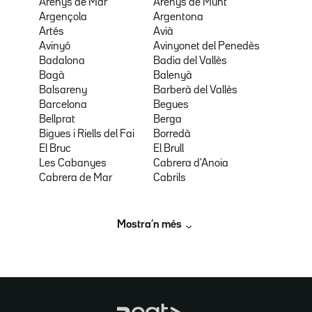
Arenys de Mar
Arenys de Munt
Argençola
Argentona
Artés
Avià
Avinyó
Avinyonet del Penedès
Badalona
Badia del Vallès
Bagà
Balenyà
Balsareny
Barberà del Vallès
Barcelona
Begues
Bellprat
Berga
Bigues i Riells del Fai
Borredà
El Bruc
El Brull
Les Cabanyes
Cabrera d'Anoia
Cabrera de Mar
Cabrils
Mostra’n més