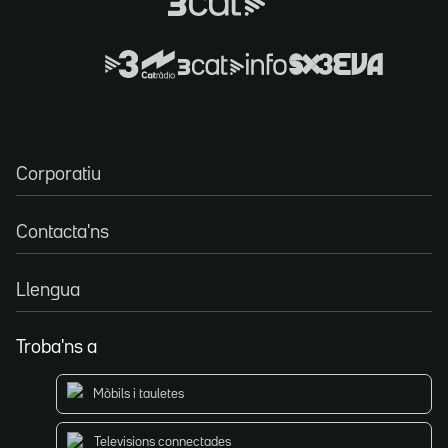
Corporatiu
Contacta'ns
Llengua
Troba'ns a
Mòbils i tauletes
Televisions connectades