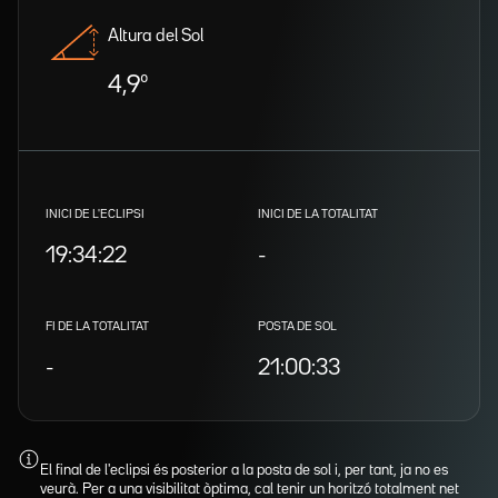
Altura del Sol
4,9º
INICI DE L'ECLIPSI
INICI DE LA TOTALITAT
19:34:22
-
FI DE LA TOTALITAT
POSTA DE SOL
-
21:00:33
El final de l'eclipsi és posterior a la posta de sol i, per tant, ja no es
veurà. Per a una visibilitat òptima, cal tenir un horitzó totalment net