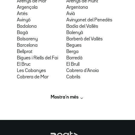
Arenys de Mar
Arenys de Munt
Argençola
Argentona
Artés
Avià
Avinyó
Avinyonet del Penedès
Badalona
Badia del Vallès
Bagà
Balenyà
Balsareny
Barberà del Vallès
Barcelona
Begues
Bellprat
Berga
Bigues i Riells del Fai
Borredà
El Bruc
El Brull
Les Cabanyes
Cabrera d'Anoia
Cabrera de Mar
Cabrils
Mostra’n més