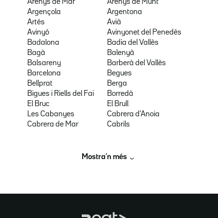
Arenys de Mar
Arenys de Munt
Argençola
Argentona
Artés
Avià
Avinyó
Avinyonet del Penedès
Badalona
Badia del Vallès
Bagà
Balenyà
Balsareny
Barberà del Vallès
Barcelona
Begues
Bellprat
Berga
Bigues i Riells del Fai
Borredà
El Bruc
El Brull
Les Cabanyes
Cabrera d'Anoia
Cabrera de Mar
Cabrils
Mostra’n més