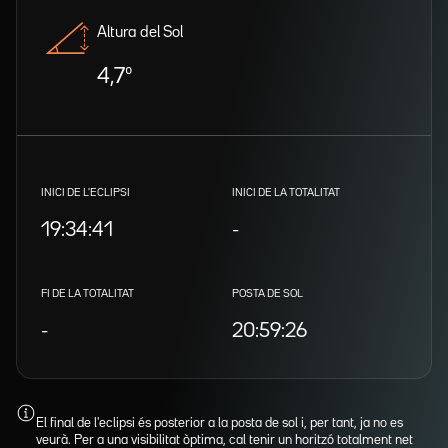
Altura del Sol
4,7º
INICI DE L'ECLIPSI
INICI DE LA TOTALITAT
19:34:41
-
FI DE LA TOTALITAT
POSTA DE SOL
-
20:59:26
El final de l'eclipsi és posterior a la posta de sol i, per tant, ja no es
veurà. Per a una visibilitat òptima, cal tenir un horitzó totalment net