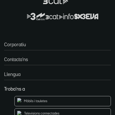
Corporatiu
Contacta'ns
Llengua
Troba'ns a
Mòbils i tauletes
Televisions connectades