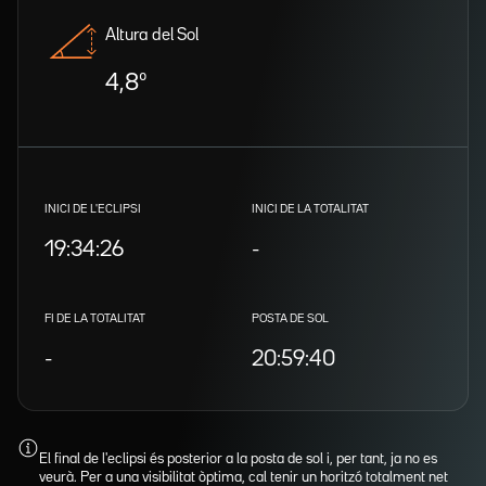
Altura del Sol
4,8º
INICI DE L'ECLIPSI
INICI DE LA TOTALITAT
19:34:26
-
FI DE LA TOTALITAT
POSTA DE SOL
-
20:59:40
El final de l'eclipsi és posterior a la posta de sol i, per tant, ja no es
veurà. Per a una visibilitat òptima, cal tenir un horitzó totalment net