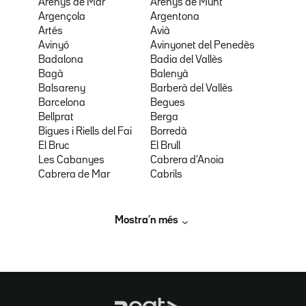
Arenys de Mar
Arenys de Munt
Argençola
Argentona
Artés
Avià
Avinyó
Avinyonet del Penedès
Badalona
Badia del Vallès
Bagà
Balenyà
Balsareny
Barberà del Vallès
Barcelona
Begues
Bellprat
Berga
Bigues i Riells del Fai
Borredà
El Bruc
El Brull
Les Cabanyes
Cabrera d'Anoia
Cabrera de Mar
Cabrils
Mostra’n més