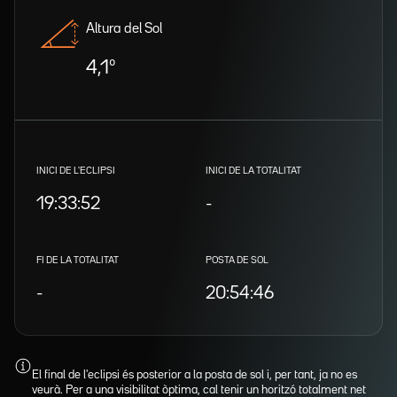
Altura del Sol
4,1º
INICI DE L'ECLIPSI
INICI DE LA TOTALITAT
19:33:52
-
FI DE LA TOTALITAT
POSTA DE SOL
-
20:54:46
El final de l'eclipsi és posterior a la posta de sol i, per tant, ja no es
veurà. Per a una visibilitat òptima, cal tenir un horitzó totalment net