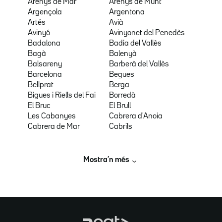
Arenys de Mar
Arenys de Munt
Argençola
Argentona
Artés
Avià
Avinyó
Avinyonet del Penedès
Badalona
Badia del Vallès
Bagà
Balenyà
Balsareny
Barberà del Vallès
Barcelona
Begues
Bellprat
Berga
Bigues i Riells del Fai
Borredà
El Bruc
El Brull
Les Cabanyes
Cabrera d'Anoia
Cabrera de Mar
Cabrils
Mostra’n més