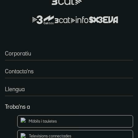
Corporatiu
Contacta'ns
Llengua
Troba'ns a
Mòbils i tauletes
Televisions connectades