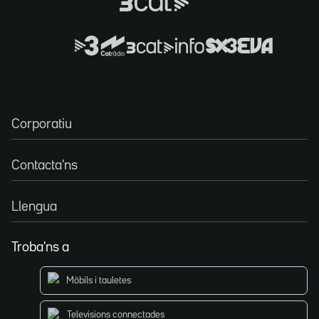
Corporatiu
Contacta'ns
Llengua
Troba'ns a
Mòbils i tauletes
Televisions connectades