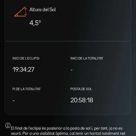
Altura del Sol
4,5º
INICI DE L'ECLIPSI
INICI DE LA TOTALITAT
19:34:27
-
FI DE LA TOTALITAT
POSTA DE SOL
-
20:58:18
El final de l'eclipsi és posterior a la posta de sol i, per tant, ja no es
veurà. Per a una visibilitat òptima, cal tenir un horitzó totalment net