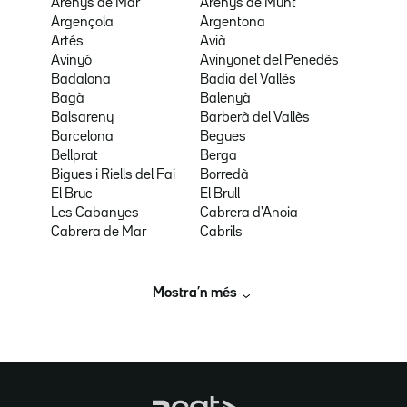
Arenys de Mar
Arenys de Munt
Argençola
Argentona
Artés
Avià
Avinyó
Avinyonet del Penedès
Badalona
Badia del Vallès
Bagà
Balenyà
Balsareny
Barberà del Vallès
Barcelona
Begues
Bellprat
Berga
Bigues i Riells del Fai
Borredà
El Bruc
El Brull
Les Cabanyes
Cabrera d'Anoia
Cabrera de Mar
Cabrils
Mostra’n més