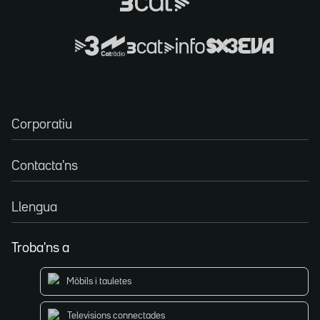
Corporatiu
Contacta'ns
Llengua
Troba'ns a
Mòbils i tauletes
Televisions connectades