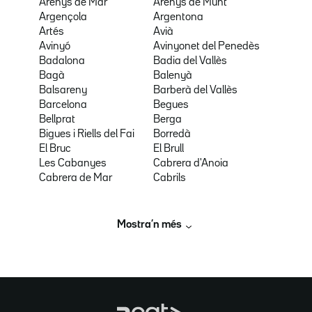
Arenys de Mar
Arenys de Munt
Argençola
Argentona
Artés
Avià
Avinyó
Avinyonet del Penedès
Badalona
Badia del Vallès
Bagà
Balenyà
Balsareny
Barberà del Vallès
Barcelona
Begues
Bellprat
Berga
Bigues i Riells del Fai
Borredà
El Bruc
El Brull
Les Cabanyes
Cabrera d'Anoia
Cabrera de Mar
Cabrils
Mostra’n més