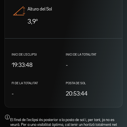
Altura del Sol
3,9º
INICI DE L'ECLIPSI
INICI DE LA TOTALITAT
19:33:48
-
FI DE LA TOTALITAT
POSTA DE SOL
-
20:53:44
El final de l'eclipsi és posterior a la posta de sol i, per tant, ja no es
veurà. Per a una visibilitat òptima, cal tenir un horitzó totalment net