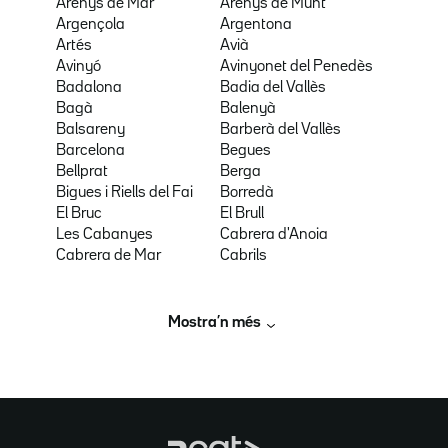
Arenys de Mar
Arenys de Munt
Argençola
Argentona
Artés
Avià
Avinyó
Avinyonet del Penedès
Badalona
Badia del Vallès
Bagà
Balenyà
Balsareny
Barberà del Vallès
Barcelona
Begues
Bellprat
Berga
Bigues i Riells del Fai
Borredà
El Bruc
El Brull
Les Cabanyes
Cabrera d'Anoia
Cabrera de Mar
Cabrils
Mostra’n més