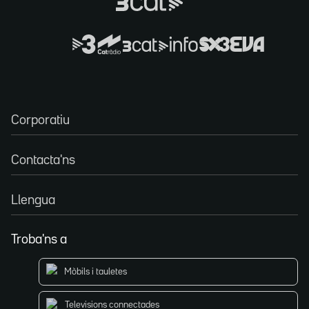
Corporatiu
Contacta'ns
Llengua
Troba'ns a
Mòbils i tauletes
Televisions connectades