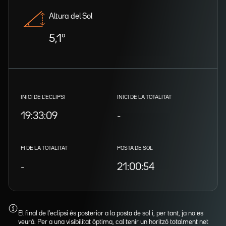
Altura del Sol
5,1º
INICI DE L'ECLIPSI
INICI DE LA TOTALITAT
19:33:09
-
FI DE LA TOTALITAT
POSTA DE SOL
-
21:00:54
El final de l'eclipsi és posterior a la posta de sol i, per tant, ja no es
veurà. Per a una visibilitat òptima, cal tenir un horitzó totalment net