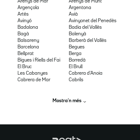
Arenys de Mar
Arenys de Munt
Argençola
Argentona
Artés
Avià
Avinyó
Avinyonet del Penedès
Badalona
Badia del Vallès
Bagà
Balenyà
Balsareny
Barberà del Vallès
Barcelona
Begues
Bellprat
Berga
Bigues i Riells del Fai
Borredà
El Bruc
El Brull
Les Cabanyes
Cabrera d'Anoia
Cabrera de Mar
Cabrils
Mostra’n més