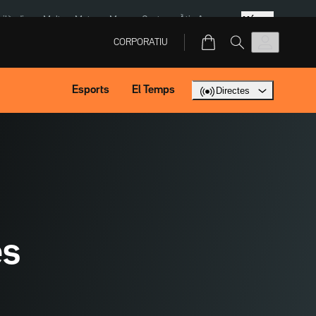
Més
Tailàndia
Multa a Meta
Menors Ceuta
Àtic Ayuso
CORPORATIU
Esports
El Temps
Directes
es