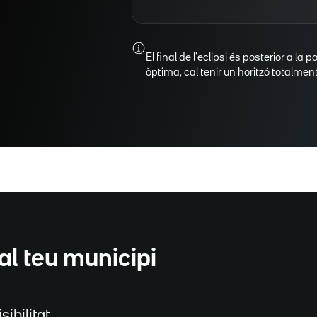
El final de l'eclipsi és posterior a la p
òptima, cal tenir un horitzó totalment 
al teu municipi
sibilitat