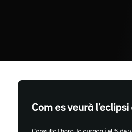
Com es veurà l’eclipsi 
Consulta l’hora, la durada i el % de vi