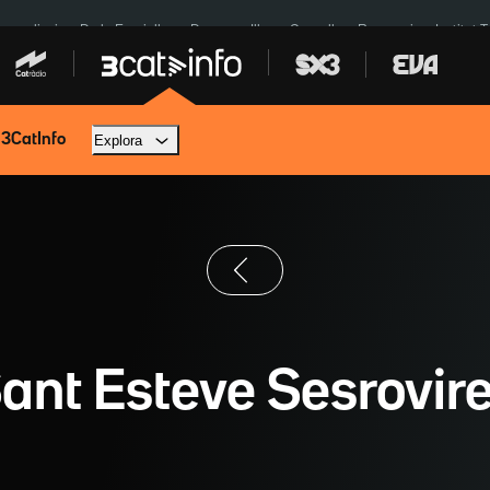
res eclipsi
De la Espriella
Dos anys Illa
Granollers Paraguai
Institut 
 3CatInfo
Explora
ant Esteve Sesrovir