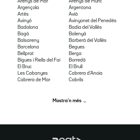
Arenys de Mar
Arenys de Munt
Argençola
Argentona
Artés
Avià
Avinyó
Avinyonet del Penedès
Badalona
Badia del Vallès
Bagà
Balenyà
Balsareny
Barberà del Vallès
Barcelona
Begues
Bellprat
Berga
Bigues i Riells del Fai
Borredà
El Bruc
El Brull
Les Cabanyes
Cabrera d'Anoia
Cabrera de Mar
Cabrils
Mostra’n més