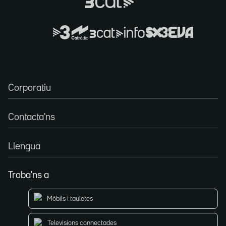
Corporatiu
Contacta'ns
Llengua
Troba'ns a
Mòbils i tauletes
Televisions connectades