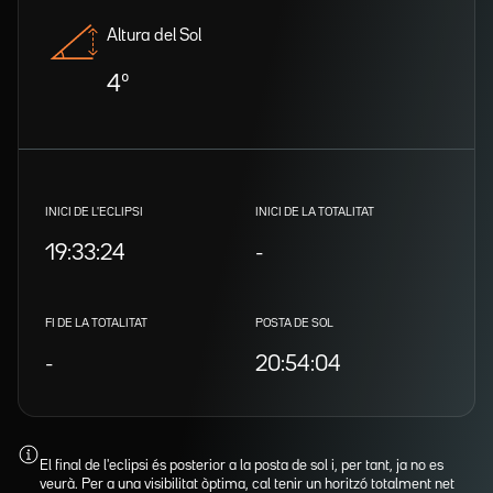
Altura del Sol
4º
INICI DE L'ECLIPSI
INICI DE LA TOTALITAT
19:33:24
-
FI DE LA TOTALITAT
POSTA DE SOL
-
20:54:04
El final de l'eclipsi és posterior a la posta de sol i, per tant, ja no es
veurà. Per a una visibilitat òptima, cal tenir un horitzó totalment net