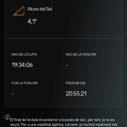
Altura del Sol
4,1º
INICI DE L'ECLIPSI
INICI DE LA TOTALITAT
19:34:06
-
FI DE LA TOTALITAT
POSTA DE SOL
-
20:55:21
El final de l'eclipsi és posterior a la posta de sol i, per tant, ja no es
veurà. Per a una visibilitat òptima, cal tenir un horitzó totalment net