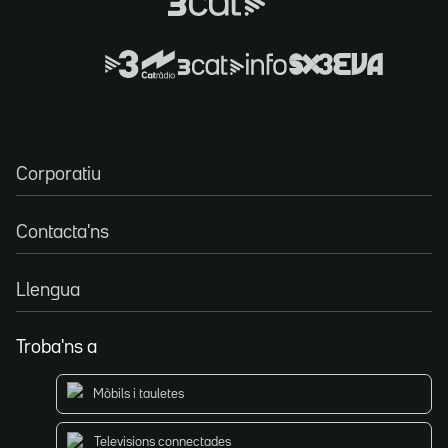
Corporatiu
Contacta'ns
Llengua
Troba'ns a
Mòbils i tauletes
Televisions connectades