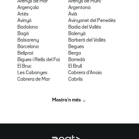
Arenys de Mar
Arenys de Munt
Argençola
Argentona
Artés
Avià
Avinyó
Avinyonet del Penedès
Badalona
Badia del Vallès
Bagà
Balenyà
Balsareny
Barberà del Vallès
Barcelona
Begues
Bellprat
Berga
Bigues i Riells del Fai
Borredà
El Bruc
El Brull
Les Cabanyes
Cabrera d'Anoia
Cabrera de Mar
Cabrils
Mostra’n més