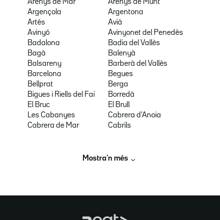
Arenys de Mar
Arenys de Munt
Argençola
Argentona
Artés
Avià
Avinyó
Avinyonet del Penedès
Badalona
Badia del Vallès
Bagà
Balenyà
Balsareny
Barberà del Vallès
Barcelona
Begues
Bellprat
Berga
Bigues i Riells del Fai
Borredà
El Bruc
El Brull
Les Cabanyes
Cabrera d'Anoia
Cabrera de Mar
Cabrils
Mostra’n més