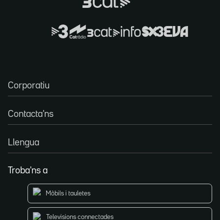
Corporatiu
Contacta'ns
Llengua
Troba'ns a
Mòbils i tauletes
Televisions connectades