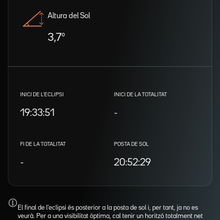
Altura del Sol
3,7º
INICI DE L'ECLIPSI
INICI DE LA TOTALITAT
19:33:51
-
FI DE LA TOTALITAT
POSTA DE SOL
-
20:52:29
El final de l'eclipsi és posterior a la posta de sol i, per tant, ja no es
veurà. Per a una visibilitat òptima, cal tenir un horitzó totalment net