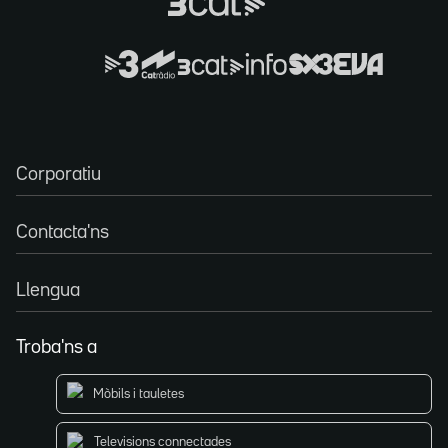
Corporatiu
Contacta'ns
Llengua
Troba'ns a
Mòbils i tauletes
Televisions connectades