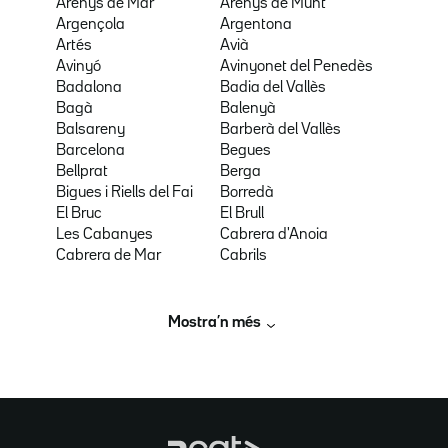
Arenys de Mar
Arenys de Munt
Argençola
Argentona
Artés
Avià
Avinyó
Avinyonet del Penedès
Badalona
Badia del Vallès
Bagà
Balenyà
Balsareny
Barberà del Vallès
Barcelona
Begues
Bellprat
Berga
Bigues i Riells del Fai
Borredà
El Bruc
El Brull
Les Cabanyes
Cabrera d'Anoia
Cabrera de Mar
Cabrils
Mostra’n més