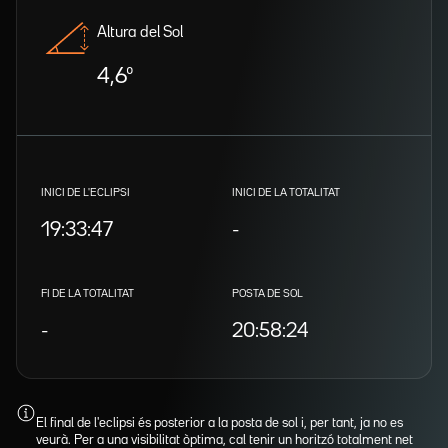
Altura del Sol
4,6º
INICI DE L'ECLIPSI
INICI DE LA TOTALITAT
19:33:47
-
FI DE LA TOTALITAT
POSTA DE SOL
-
20:58:24
El final de l'eclipsi és posterior a la posta de sol i, per tant, ja no es
veurà. Per a una visibilitat òptima, cal tenir un horitzó totalment net