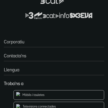
Corporatiu
Contacta'ns
Llengua
Troba'ns a
Mòbils i tauletes
Televisions connectades