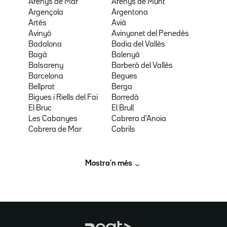
Arenys de Mar
Arenys de Munt
Argençola
Argentona
Artés
Avià
Avinyó
Avinyonet del Penedès
Badalona
Badia del Vallès
Bagà
Balenyà
Balsareny
Barberà del Vallès
Barcelona
Begues
Bellprat
Berga
Bigues i Riells del Fai
Borredà
El Bruc
El Brull
Les Cabanyes
Cabrera d'Anoia
Cabrera de Mar
Cabrils
Mostra’n més