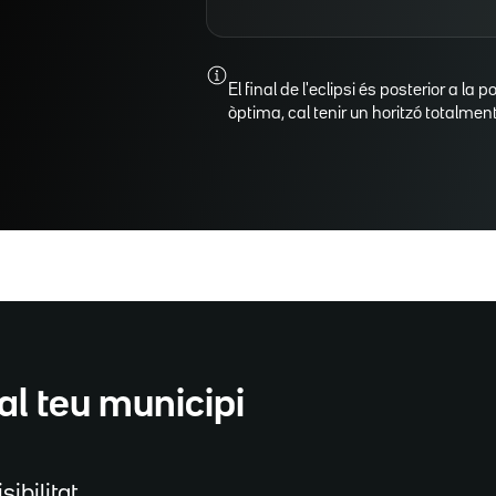
El final de l'eclipsi és posterior a la p
òptima, cal tenir un horitzó totalment 
al teu municipi
sibilitat