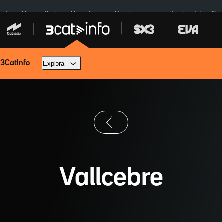
euta
Menors Ceuta
Mercabarna
Robatoris coure
Bombardejos Kíiv
 3CatInfo
Explora
Vallcebre