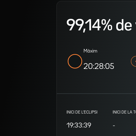
99,14% de v
Màxim
20:28:05
INICI DE L'ECLIPSI
INICI DE LA 
19:33:39
-