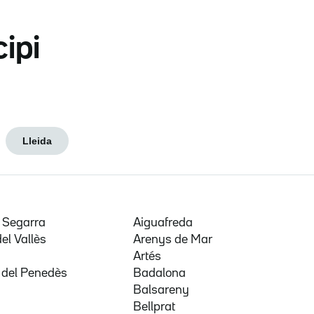
cipi
Lleida
e Segarra
Aiguafreda
del Vallès
Arenys de Mar
a
Artés
 del Penedès
Badalona
Balsareny
Bellprat