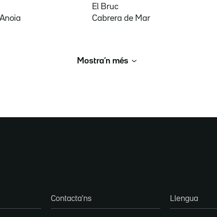
El Bruc
'Anoia
Cabrera de Mar
Mostra’n més
Contacta'ns
Llengua