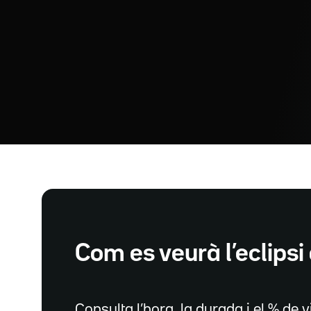
Com es veurà l’eclipsi 
Consulta l’hora, la durada i el % de vi