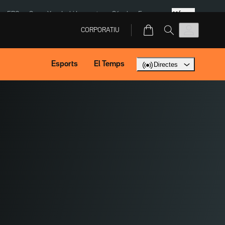
Més
ERC
SpaceX
Isaki Lacuesta
Sánchez Europa
CORPORATIU
Esports
El Temps
Directes