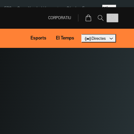
Més
ERC
SpaceX
Isaki Lacuesta
Sánchez Europa
CORPORATIU
Esports
El Temps
Directes