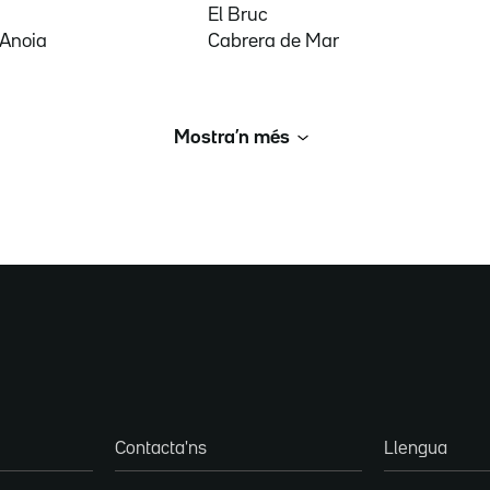
El Bruc
'Anoia
Cabrera de Mar
Mostra’n més
Contacta'ns
Llengua