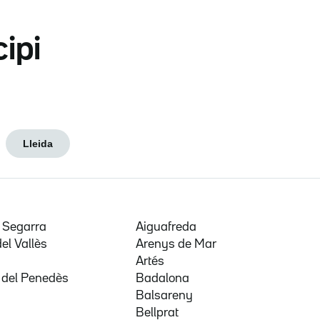
cipi
Lleida
e Segarra
Aiguafreda
del Vallès
Arenys de Mar
a
Artés
 del Penedès
Badalona
Balsareny
Bellprat