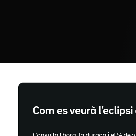
Com es veurà l’eclipsi 
Consulta l’hora, la durada i el % de vi