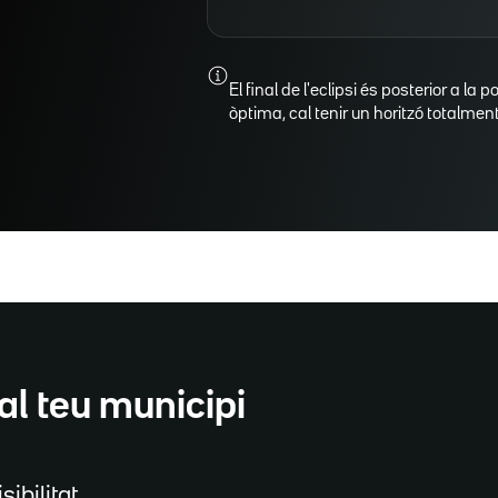
El final de l'eclipsi és posterior a la p
òptima, cal tenir un horitzó totalment 
al teu municipi
sibilitat