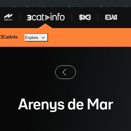
euta
Menors Ceuta
Mercabarna
Robatoris coure
Bombardejos Kíiv
 3CatInfo
Explora
Arenys de Mar