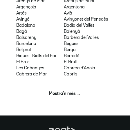
Arenys de Mar
Arenys de Munt
Argençola
Argentona
Artés
Avià
Avinyó
Avinyonet del Penedès
Badalona
Badia del Vallès
Bagà
Balenyà
Balsareny
Barberà del Vallès
Barcelona
Begues
Bellprat
Berga
Bigues i Riells del Fai
Borredà
El Bruc
El Brull
Les Cabanyes
Cabrera d'Anoia
Cabrera de Mar
Cabrils
Mostra’n més