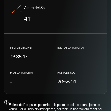
Altura del Sol
4,1º
INICI DE L'ECLIPSI
INICI DE LA TOTALITAT
19:35:17
-
FI DE LA TOTALITAT
POSTA DE SOL
-
20:56:01
El final de l'eclipsi és posterior a la posta de sol i, per tant, ja no es
veurà. Per a una visibilitat òptima, cal tenir un horitzó totalment net