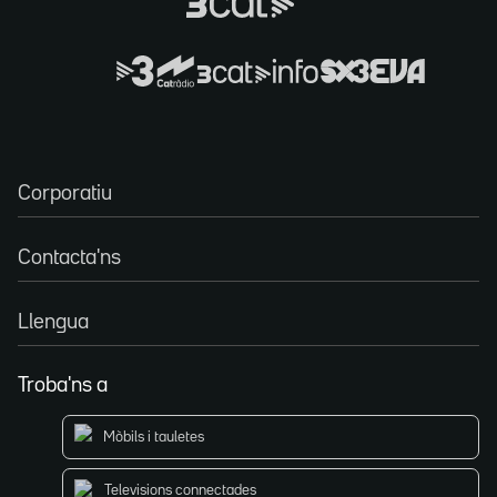
Corporatiu
Contacta'ns
Llengua
Troba'ns a
Mòbils i tauletes
Televisions connectades