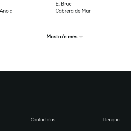
El Bruc
'Anoia
Cabrera de Mar
Mostra’n més
Contacta'ns
Llengua