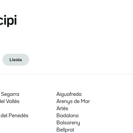
cipi
Lleida
e Segarra
Aiguafreda
del Vallès
Arenys de Mar
a
Artés
 del Penedès
Badalona
Balsareny
Bellprat