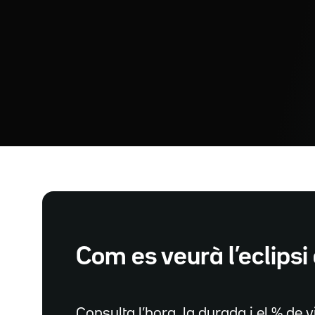
Com es veurà l’eclipsi 
Consulta l’hora, la durada i el % de vi