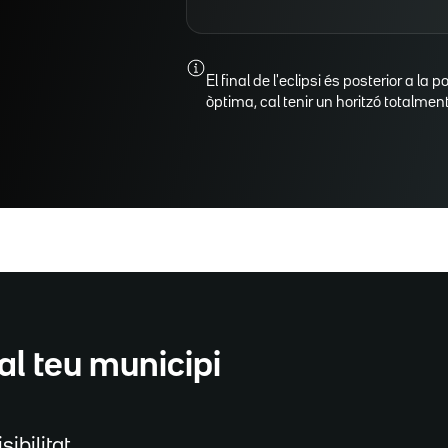
El final de l'eclipsi és posterior a la p
òptima, cal tenir un horitzó totalment 
al teu municipi
sibilitat