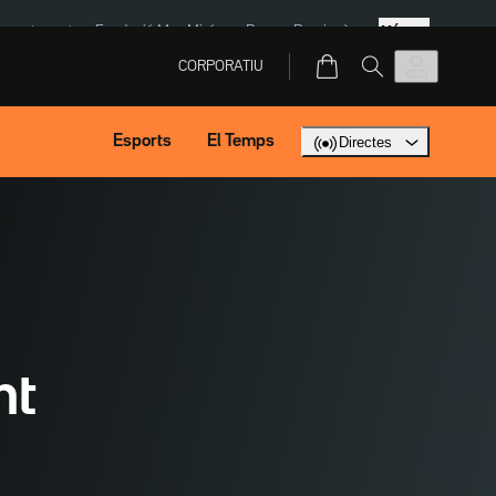
Més
ment agost
Fundació Mas Miró
eBay
Perpinyà
CORPORATIU
Esports
El Temps
Directes
nt