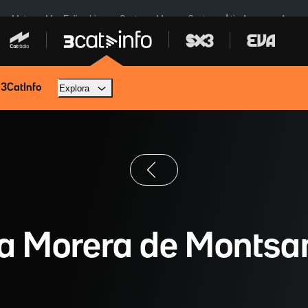
a a Meta
Mor Felipe Lipe
Ceuta
Menors Ceuta
Àtic Ayuso
Aparca
 3CatInfo
Explora
a Morera de Montsa