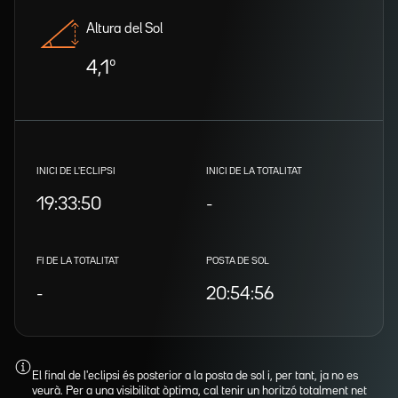
Altura del Sol
4,1º
INICI DE L'ECLIPSI
INICI DE LA TOTALITAT
19:33:50
-
FI DE LA TOTALITAT
POSTA DE SOL
-
20:54:56
El final de l'eclipsi és posterior a la posta de sol i, per tant, ja no es
veurà. Per a una visibilitat òptima, cal tenir un horitzó totalment net