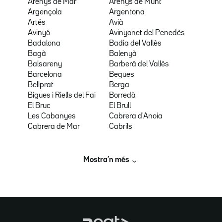
Arenys de Mar
Arenys de Munt
Argençola
Argentona
Artés
Avià
Avinyó
Avinyonet del Penedès
Badalona
Badia del Vallès
Bagà
Balenyà
Balsareny
Barberà del Vallès
Barcelona
Begues
Bellprat
Berga
Bigues i Riells del Fai
Borredà
El Bruc
El Brull
Les Cabanyes
Cabrera d'Anoia
Cabrera de Mar
Cabrils
Mostra’n més