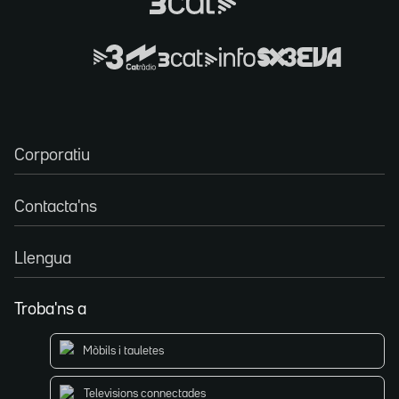
Corporatiu
Contacta'ns
Llengua
Troba'ns a
Mòbils i tauletes
Televisions connectades