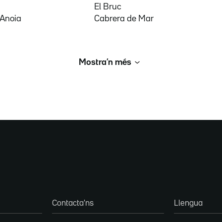
El Bruc
'Anoia
Cabrera de Mar
Mostra’n més
Contacta'ns
Llengua