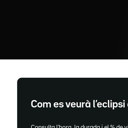
Com es veurà l’eclipsi 
Consulta l’hora, la durada i el % de vi