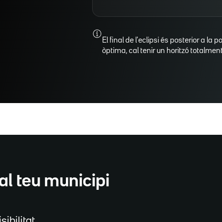
El final de l'eclipsi és posterior a la p
òptima, cal tenir un horitzó totalment 
al teu municipi
sibilitat