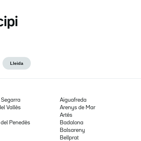
cipi
Lleida
e Segarra
Aiguafreda
del Vallès
Arenys de Mar
a
Artés
 del Penedès
Badalona
Balsareny
Bellprat