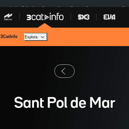
cat
Institut Tailàndia
Ceuta
Menors Ceuta
Aparcament agost
Fun
 3CatInfo
Explora
Sant Pol de Mar