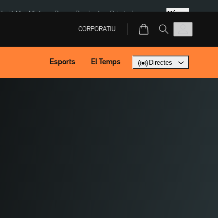
Més
dació Mas Miró
eBay
Perpinyà
Robatoris coure
CORPORATIU
Esports
El Temps
Directes