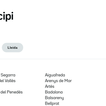
cipi
Lleida
e Segarra
Aiguafreda
del Vallès
Arenys de Mar
a
Artés
 del Penedès
Badalona
Balsareny
Bellprat