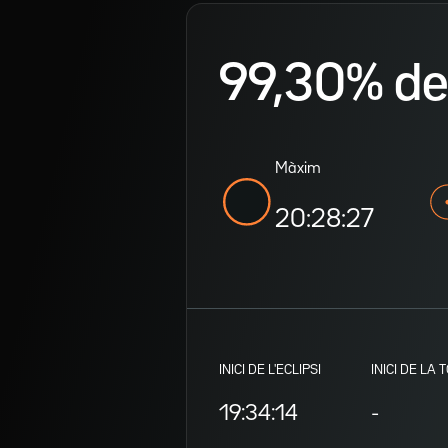
99,30% de v
Màxim
20:28:27
INICI DE L'ECLIPSI
INICI DE LA 
19:34:14
-