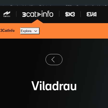
euta
Bombardejos Kíiv
Robatoris coure
ERC
SpaceX
Accident T
 3CatInfo
Explora
Viladrau