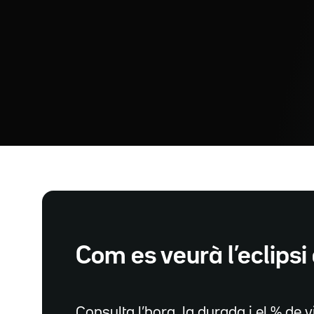
Com es veurà l’eclipsi 
Consulta l’hora, la durada i el % de vi