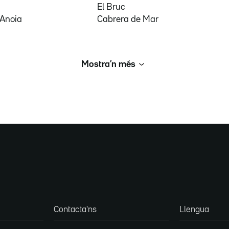
El Bruc
'Anoia
Cabrera de Mar
Mostra’n més
Contacta'ns
Llengua