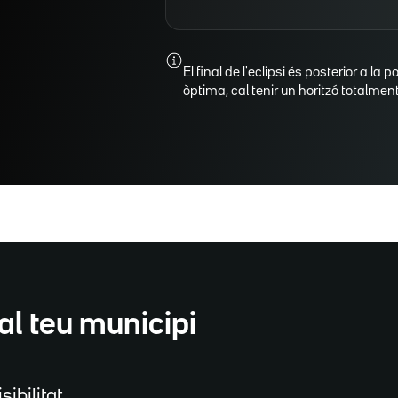
El final de l'eclipsi és posterior a la p
òptima, cal tenir un horitzó totalment 
al teu municipi
sibilitat