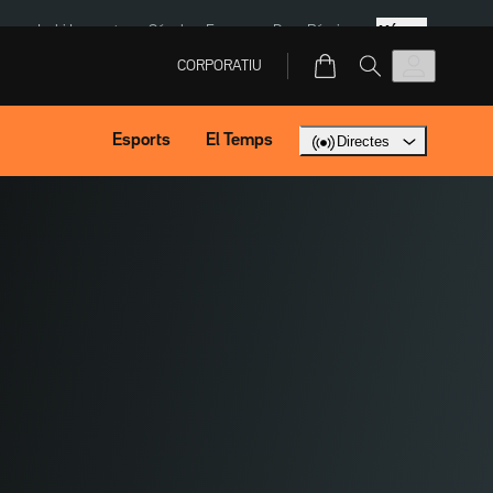
Més
ona
Isaki Lacuesta
Sánchez Europa
Dron Rússia
CORPORATIU
Esports
El Temps
Directes