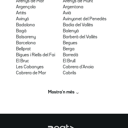
Arenys de Mar
Arenys de Munt
Argençola
Argentona
Artés
Avià
Avinyó
Avinyonet del Penedès
Badalona
Badia del Vallès
Bagà
Balenyà
Balsareny
Barberà del Vallès
Barcelona
Begues
Bellprat
Berga
Bigues i Riells del Fai
Borredà
El Bruc
El Brull
Les Cabanyes
Cabrera d'Anoia
Cabrera de Mar
Cabrils
Mostra’n més