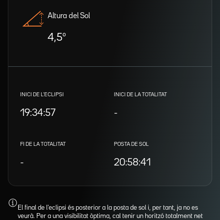
Altura del Sol
4,5º
INICI DE L'ECLIPSI
INICI DE LA TOTALITAT
19:34:57
-
FI DE LA TOTALITAT
POSTA DE SOL
-
20:58:41
El final de l'eclipsi és posterior a la posta de sol i, per tant, ja no es
veurà. Per a una visibilitat òptima, cal tenir un horitzó totalment net