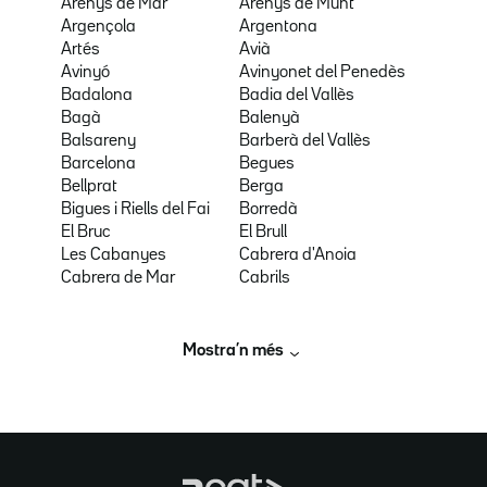
Arenys de Mar
Arenys de Munt
Argençola
Argentona
Artés
Avià
Avinyó
Avinyonet del Penedès
Badalona
Badia del Vallès
Bagà
Balenyà
Balsareny
Barberà del Vallès
Barcelona
Begues
Bellprat
Berga
Bigues i Riells del Fai
Borredà
El Bruc
El Brull
Les Cabanyes
Cabrera d'Anoia
Cabrera de Mar
Cabrils
Mostra’n més