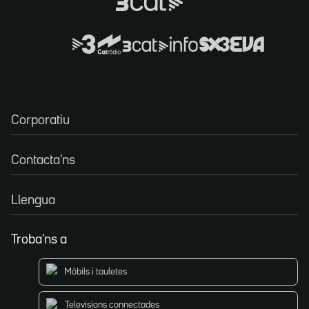
Corporatiu
Contacta'ns
Llengua
Troba'ns a
Mòbils i tauletes
Televisions connectades