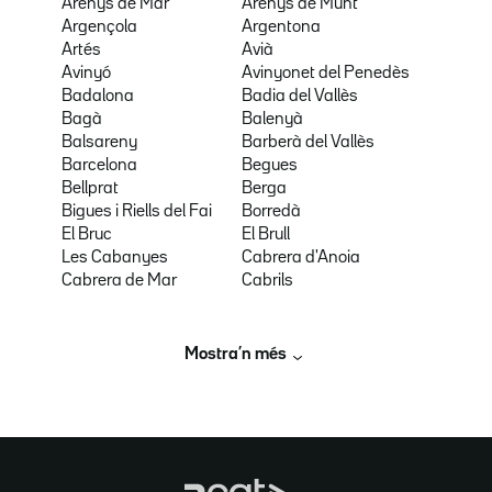
Arenys de Mar
Arenys de Munt
Argençola
Argentona
Artés
Avià
Avinyó
Avinyonet del Penedès
Badalona
Badia del Vallès
Bagà
Balenyà
Balsareny
Barberà del Vallès
Barcelona
Begues
Bellprat
Berga
Bigues i Riells del Fai
Borredà
El Bruc
El Brull
Les Cabanyes
Cabrera d'Anoia
Cabrera de Mar
Cabrils
Mostra’n més