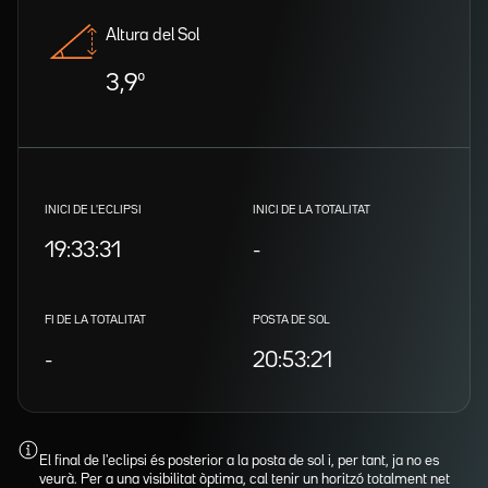
Altura del Sol
3,9º
INICI DE L'ECLIPSI
INICI DE LA TOTALITAT
19:33:31
-
FI DE LA TOTALITAT
POSTA DE SOL
-
20:53:21
El final de l'eclipsi és posterior a la posta de sol i, per tant, ja no es
veurà. Per a una visibilitat òptima, cal tenir un horitzó totalment net