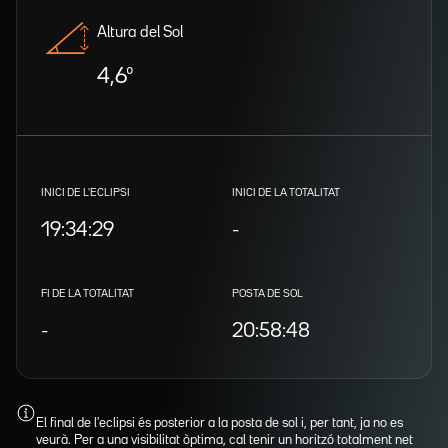
Altura del Sol
4,6º
INICI DE L'ECLIPSI
INICI DE LA TOTALITAT
19:34:29
-
FI DE LA TOTALITAT
POSTA DE SOL
-
20:58:48
El final de l'eclipsi és posterior a la posta de sol i, per tant, ja no es
veurà. Per a una visibilitat òptima, cal tenir un horitzó totalment net