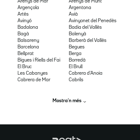
Arenys de Mar
Arenys de Munt
Argençola
Argentona
Artés
Avià
Avinyó
Avinyonet del Penedès
Badalona
Badia del Vallès
Bagà
Balenyà
Balsareny
Barberà del Vallès
Barcelona
Begues
Bellprat
Berga
Bigues i Riells del Fai
Borredà
El Bruc
El Brull
Les Cabanyes
Cabrera d'Anoia
Cabrera de Mar
Cabrils
Mostra’n més