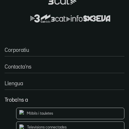
Corporatiu
Contacta'ns
Llengua
Troba'ns a
Mòbils i tauletes
Televisions connectades